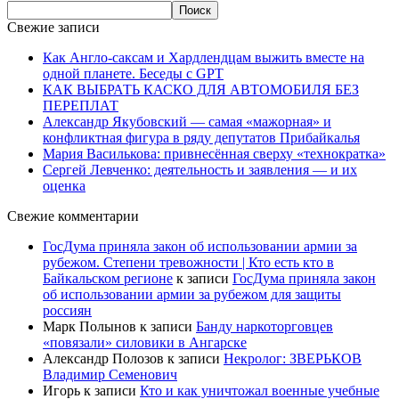
Свежие записи
Как Англо-саксам и Хардлендцам выжить вместе на
одной планете. Беседы с GPT
КАК ВЫБРАТЬ КАСКО ДЛЯ АВТОМОБИЛЯ БЕЗ
ПЕРЕПЛАТ
Александр Якубовский — самая «мажорная» и
конфликтная фигура в ряду депутатов Прибайкалья
Мария Василькова: привнесённая сверху «технократка»
Сергей Левченко: деятельность и заявления — и их
оценка
Свежие комментарии
ГосДума приняла закон об использовании армии за
рубежом. Степени тревожности | Кто есть кто в
Байкальском регионе
к записи
ГосДума приняла закон
об использовании армии за рубежом для защиты
россиян
Марк Полынов
к записи
Банду наркоторговцев
«повязали» силовики в Ангарске
Александр Полозов
к записи
Некролог: ЗВЕРЬКОВ
Владимир Семенович
Игорь
к записи
Кто и как уничтожал военные учебные