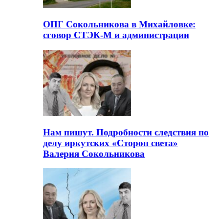
ОПГ Сокольникова в Михайловке:
сговор СТЭК-М и администрации
Нам пишут. Подробности следствия по
делу иркутских «Сторон света»
Валерия Сокольникова