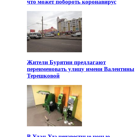
что может побороть коронавирус
Жители Бурятии предлагают
переименовать улицу имени Валентины
Терешковой
В Улан-Удэ неизвестные ночью