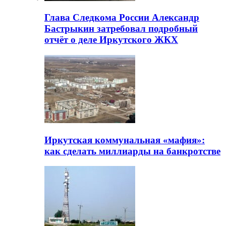
Глава Следкома России Александр
Бастрыкин затребовал подробный
отчёт о деле Иркутского ЖКХ
Иркутская коммунальная «мафия»:
как сделать миллиарды на банкротстве