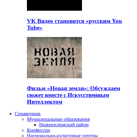
VK Видео становится «русским You
Tube»
Фильм «Новая земля»: Обсуждаем
сюжет вместе с Искусственным
Интеллектом
Справочник
Муниципальные образования
Нижнеилимский район
Конфессии
Национально-культурные центры