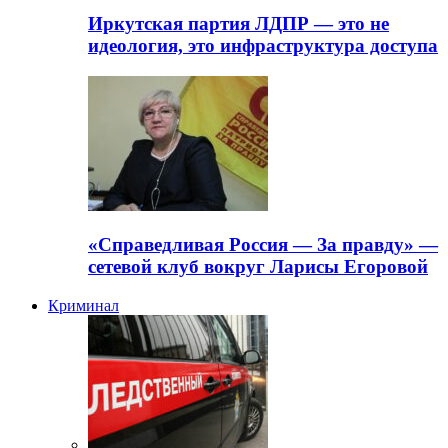
Иркутская партия ЛДПР — это не
идеология, это инфраструктура доступа
«Справедливая Россия — За правду» —
сетевой клуб вокруг Ларисы Егоровой
Криминал