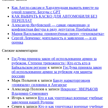
Как Англо-саксам и Хардлендцам выжить вместе на
одной планете. Беседы с GPT
КАК ВЫБРАТЬ КАСКО ДЛЯ АВТОМОБИЛЯ БЕЗ
ПЕРЕПЛАТ
Александр Якубовский — самая «мажорная» и
конфликтная фигура в ряду депутатов Прибайкалья
Мария Василькова: привнесённая сверху «технократка»
Сергей Левченко: деятельность и заявления — и их
оценка
Свежие комментарии
ГосДума приняла закон об использовании армии за
рубежом. Степени тревожности | Кто есть кто в
Байкальском регионе
к записи
ГосДума приняла закон
об использовании армии за рубежом для защиты
россиян
Марк Полынов
к записи
Банду наркоторговцев
«повязали» силовики в Ангарске
Александр Полозов
к записи
Некролог: ЗВЕРЬКОВ
Владимир Семенович
Игорь
к записи
Кто и как уничтожал военные учебные
заведения нашей Родины
Семен
к записи
Кто и как уничтожал военные учебные