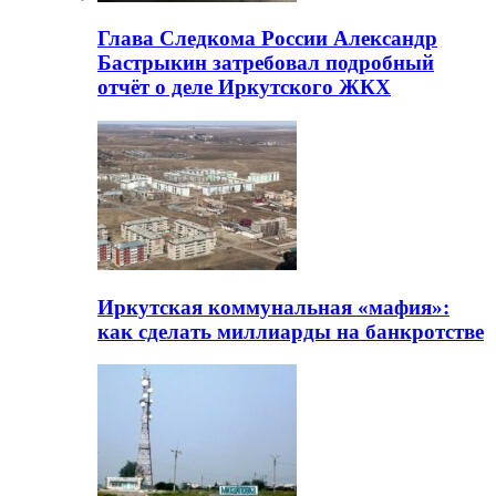
Глава Следкома России Александр
Бастрыкин затребовал подробный
отчёт о деле Иркутского ЖКХ
Иркутская коммунальная «мафия»:
как сделать миллиарды на банкротстве