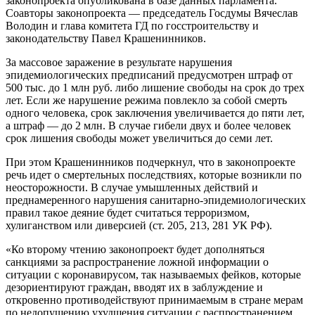
законопроекта опубликована в базе данных парламента.
Соавторы законопроекта — председатель Госдумы Вячеслав
Володин и глава комитета ГД по госстроительству и
законодательству Павел Крашенинников.
За массовое заражение в результате нарушения
эпидемиологических предписаний предусмотрен штраф от
500 тыс. до 1 млн руб. либо лишение свободы на срок до трех
лет. Если же нарушение режима повлекло за собой смерть
одного человека, срок заключения увеличивается до пяти лет,
а штраф — до 2 млн. В случае гибели двух и более человек
срок лишения свободы может увеличиться до семи лет.
При этом Крашенинников подчеркнул, что в законопроекте
речь идет о смертельных последствиях, которые возникли по
неосторожности. В случае умышленных действий и
преднамеренного нарушения санитарно-эпидемиологических
правил такое деяние будет считаться терроризмом,
хулиганством или диверсией (ст. 205, 213, 281 УК РФ).
«Ко второму чтению законопроект будет дополняться
санкциями за распространение ложной информации о
ситуации с коронавирусом, так называемых фейков, которые
дезориентируют граждан, вводят их в заблуждение и
откровенно противодействуют принимаемым в стране мерам
по недопущению ухудшения ситуации с распространением