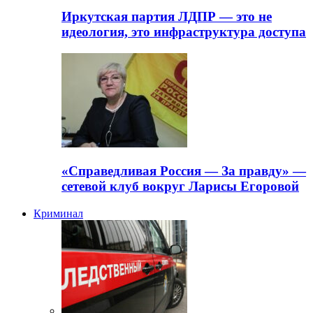
Иркутская партия ЛДПР — это не
идеология, это инфраструктура доступа
«Справедливая Россия — За правду» —
сетевой клуб вокруг Ларисы Егоровой
Криминал