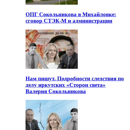
ОПГ Сокольникова в Михайловке:
сговор СТЭК-М и администрации
Нам пишут. Подробности следствия по
делу иркутских «Сторон света»
Валерия Сокольникова