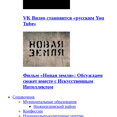
VK Видео становится «русским You
Tube»
Фильм «Новая земля»: Обсуждаем
сюжет вместе с Искусственным
Интеллектом
Справочник
Муниципальные образования
Нижнеилимский район
Конфессии
Национально-культурные центры