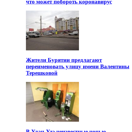
что может побороть коронавирус
Жители Бурятии предлагают
переименовать улицу имени Валентины
Терешковой
В Улан-Удэ неизвестные ночью