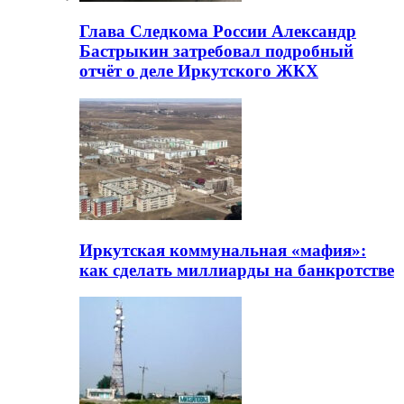
Глава Следкома России Александр
Бастрыкин затребовал подробный
отчёт о деле Иркутского ЖКХ
Иркутская коммунальная «мафия»:
как сделать миллиарды на банкротстве