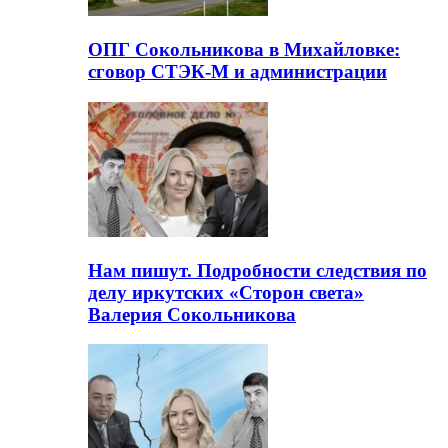
ОПГ Сокольникова в Михайловке:
сговор СТЭК-М и администрации
Нам пишут. Подробности следствия по
делу иркутских «Сторон света»
Валерия Сокольникова