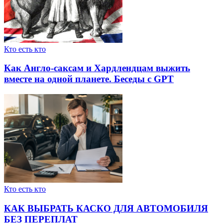
Кто есть кто
Как Англо-саксам и Хардлендцам выжить
вместе на одной планете. Беседы с GPT
Кто есть кто
КАК ВЫБРАТЬ КАСКО ДЛЯ АВТОМОБИЛЯ
БЕЗ ПЕРЕПЛАТ