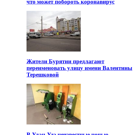
что может побороть коронавирус
Жители Бурятии предлагают
переименовать улицу имени Валентины
Терешковой
В Улан-Удэ неизвестные ночью