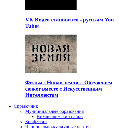
VK Видео становится «русским You
Tube»
Фильм «Новая земля»: Обсуждаем
сюжет вместе с Искусственным
Интеллектом
Справочник
Муниципальные образования
Нижнеилимский район
Конфессии
Национально-культурные центры