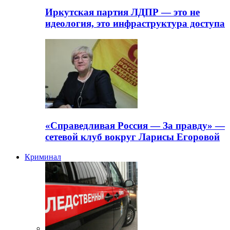
Иркутская партия ЛДПР — это не
идеология, это инфраструктура доступа
«Справедливая Россия — За правду» —
сетевой клуб вокруг Ларисы Егоровой
Криминал