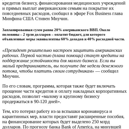
кредитов бизнесу, финансирования медицинских учреждений
и прямых выплат американским семьям на покрытие их
повседневных расходов, сообщил в эфире Fox Business глава
Минфина США Стивен Мнучин.
Запланированная сумм равна 20% американского ВВП. Около
половины – 2 трлн долларов – оплатит бюджет, для которого
объявленные меры эквивалентны 60% доходов и 40% расходной части.
«Президент решительно настроен защитить американских
рабочих. Первой частью (плана помощи) станут кредиты на
поддержание устойчивости для малого бизнеса. Если вы
малый предприниматель, вы получите две недели денежного
потока, чтобы платить своим сотрудникам»
— сообщил
Мнучин.
По его словам, программа, которая также будет включать
прощение части кредитов и оплату накладных корпоративных
расходов, позволит «малому и крупному бизнесу
продержаться в 90-120 дней».
Тем, кто потерял работу из-за вспышки коронавируса и
карантинных мер, власти предоставят расширенные пособия,
на финансирование которых будет выделено 250 млрд
долларов. По прогнозу банка Bank of America, на минувшей