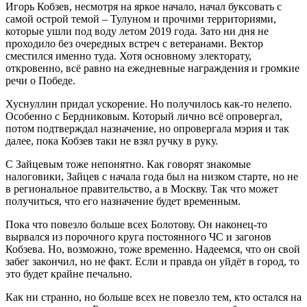
Игорь Кобзев, несмотря на яркое начало, начал буксовать с
самой острой темой – Тулуном и прочими территориями,
которые ушли под воду летом 2019 года. Зато ни дня не
проходило без очередных встреч с ветеранами. Вектор
сместился именно туда. Хотя основному электорату,
откровенно, всё равно на ежедневные награждения и громкие
речи о Победе.
Хуснуллин придал ускорение. Но получилось как-то нелепо.
Особенно с Бердниковым. Который лично всё опровергал,
потом подтверждал назначение, но опровергала мэрия и так
далее, пока Кобзев таки не взял ручку в руку.
С Зайцевым тоже непонятно. Как говорят знакомые
налоговики, Зайцев с начала года был на низком старте, но не
в региональное правительство, а в Москву. Так что может
получиться, что его назначение будет временным.
Пока что повезло больше всех Болотову. Он наконец-то
вырвался из порочного круга постоянного ЧС и загонов
Кобзева. Но, возможно, тоже временно. Надеемся, что он свой
забег закончил, но не факт. Если и правда он уйдёт в город, то
это будет крайне печально.
Как ни странно, но больше всех не повезло тем, кто остался на