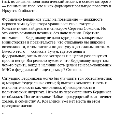
(тм), но лишь на политологический анализ, в основе которого
— понимание того, кто и как формирует реальную повестку в
Иркутской области.
Формально Бердников ушел на повышение — должность
первого зама губернатора уравнивает его в статусе с
Константином Зайцевым и спикером Сергеем Соколом. Но
это чисто рамочная позиция, без наполнения. Обратите
внимание — Бердникову не дали курировать конкретные
министерства в правительстве, что открывало бы широкие
возможности, в том числе и по доступу к денежным потокам.
Вместо этого — ссылка в Тулун, где все деньги —
федеральные, очень много контроля и в целом развернуться
просто негде. Вы реально думаете, что Бердникову дадут там
чем-то рулить, когда в наличии есть целый генерал-полковник
МЧС и федеральный вице-премьер? Смешно.
Ситуацию Бердникова могло бы улучшить три обстоятельства:
а) мощные федеральные связи; б) высокая компетентность и
исполнительность как чиновника; в) изощренность в
политических интригах. Ничем из перечисленного Бердников
не обладает. После отставки Чайки прокурорский клан меняет
хозяев, и семейству А. Ковалевой уже нет места на этом
празднике жизни.