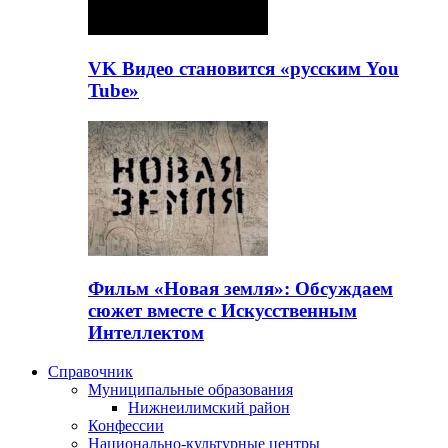
VK Видео становится «русским You
Tube»
Фильм «Новая земля»: Обсуждаем
сюжет вместе с Искусственным
Интеллектом
Справочник
Муниципальные образования
Нижнеилимский район
Конфессии
Национально-культурные центры