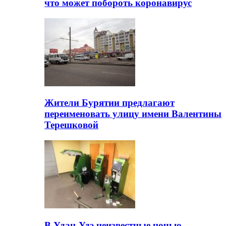
что может побороть коронавирус
Жители Бурятии предлагают
переименовать улицу имени Валентины
Терешковой
В Улан-Удэ неизвестные ночью