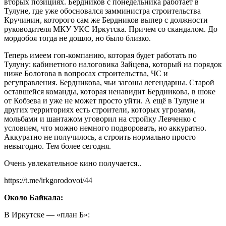
вторых позициях. Бердников с понедельника работает в
Тулуне, где уже обосновался замминистра строительства
Кручинин, которого сам же Бердников выпер с должности
руководителя МКУ УКС Иркутска. Причем со скандалом. До
мордобоя тогда не дошло, но было близко.
Теперь имеем гоп-компанию, которая будет работать по
Тулуну: кабинетного налоговика Зайцева, который на порядок
ниже Болотова в вопросах строительства, ЧС и
регуправления. Бердникова, чьи загоны легендарны. Старой
оставшейся команды, которая ненавидит Бердникова, в шоке
от Кобзева и уже не может просто уйти. А ещё в Тулуне и
других территориях есть строители, которых угрозами,
мольбами и шантажом уговорил на стройку Левченко с
условием, что можно немного подворовать, но аккуратно.
Аккуратно не получилось, а строить нормально просто
невыгодно. Тем более сегодня.
Очень увлекательное кино получается..
https://t.me/irkgorodovoi/44
Около Байкала:
В Иркутске — «план Б»: