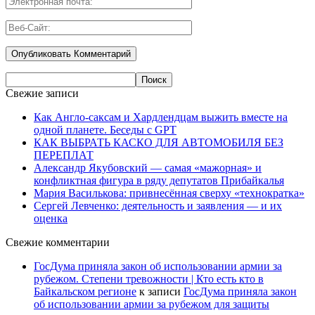
Свежие записи
Как Англо-саксам и Хардлендцам выжить вместе на
одной планете. Беседы с GPT
КАК ВЫБРАТЬ КАСКО ДЛЯ АВТОМОБИЛЯ БЕЗ
ПЕРЕПЛАТ
Александр Якубовский — самая «мажорная» и
конфликтная фигура в ряду депутатов Прибайкалья
Мария Василькова: привнесённая сверху «технократка»
Сергей Левченко: деятельность и заявления — и их
оценка
Свежие комментарии
ГосДума приняла закон об использовании армии за
рубежом. Степени тревожности | Кто есть кто в
Байкальском регионе
к записи
ГосДума приняла закон
об использовании армии за рубежом для защиты