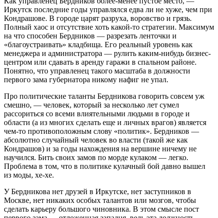
Как управленец Бердников более-менее пустое место, —
Иркутск последние годы управлялся едва ли не хуже, чем при
Кондрашове. В городе царят разруха, воровство и грязь.
Полный хаос и отсутствие хоть какой-то стратегии. Максимум
на что способен Бердников — разрезать ленточки и
«благоустраивать» кладбища. Его реальный уровень как
менеджера и администратора — рулить каким-нибудь бизнес-
центром или сдавать в аренду гаражи в спальном районе.
Понятно, что управленец такого масштаба в должности
первого зама губернатора никому нафиг не упал.
Про политические таланты Бердникова говорить совсем уж
смешно, — человек, который за несколько лет сумел
рассориться со всеми влиятельными людьми в городе и
области (а из многих сделать еще и личных врагов) является
чем-то противоположным слову «политик». Бердников —
абсолютно случайный человек во власти (такой же как
Кондрашов) и за годы нахождения на вершине ничему не
научился. Бить своих замов по морде кулаком — легко.
Проблема в том, что в политике кулачный бой давно вышел
из моды, хе-хе.
У Бердникова нет друзей в Иркутске, нет заступников в
Москве, нет никаких особых талантов или мозгов, чтобы
сделать карьеру большого чиновника. В этом смысле пост
первого зама — отложенная западня, ведь эта должность