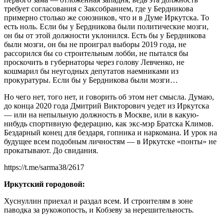
требует согласования с Заксобранием, где у Бердникова
примерно столько же союзников, что и в Думе Иркутска. То
есть ноль. Если бы у Бердникова были политические мозги,
он бы от этой должности уклонился. Есть бы у Бердникова
были мозги, он бы не проиграл выборы 2019 года, не
рассорился бы со строительным лобби, не пытался бы
проскочить в губернаторы через голову Левченко, не
кошмарил бы неугодных депутатов наемниками из
прокуратуры. Если бы у Бердникова были мозги…
Но чего нет, того нет, и говорить об этом нет смысла. Думаю,
до конца 2020 года Дмитрий Викторович уедет из Иркутска
— или на непыльную должность в Москве, или в какую-
нибудь спортивную федерацию, как экс-мэр Братска Климов.
Бездарный конец для бездаря, гопника и наркомана. И урок на
будущее всем подобным личностям — в Иркутске «понты» не
прокатывают. До свидания.
https://t.me/sarma38/2617
Иркутский городовой:
Хуснуллин приехал и раздал всем. И строителям в зоне
паводка за рукожопость, и Кобзеву за нерешительность.