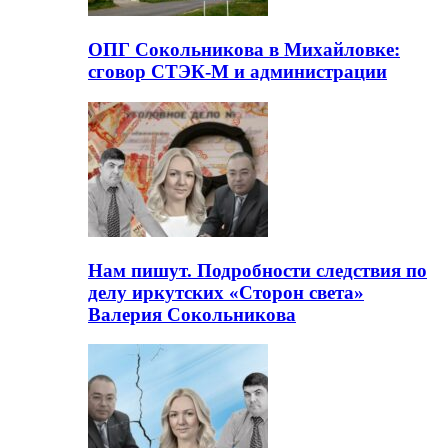
ОПГ Сокольникова в Михайловке:
сговор СТЭК-М и администрации
Нам пишут. Подробности следствия по
делу иркутских «Сторон света»
Валерия Сокольникова