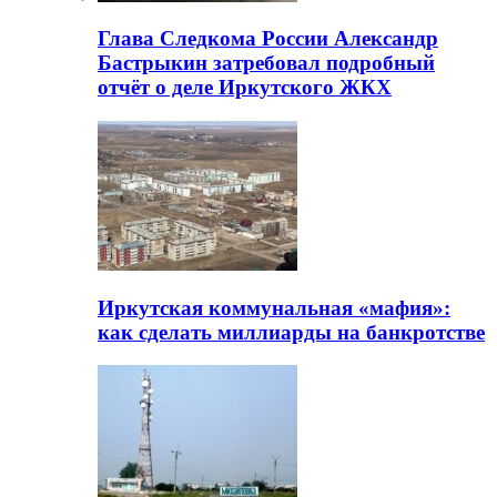
Глава Следкома России Александр
Бастрыкин затребовал подробный
отчёт о деле Иркутского ЖКХ
Иркутская коммунальная «мафия»:
как сделать миллиарды на банкротстве