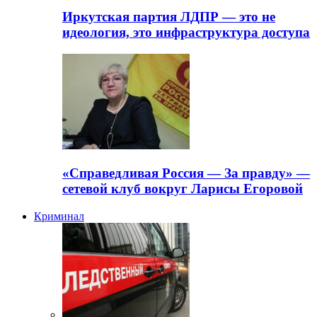
Иркутская партия ЛДПР — это не
идеология, это инфраструктура доступа
«Справедливая Россия — За правду» —
сетевой клуб вокруг Ларисы Егоровой
Криминал