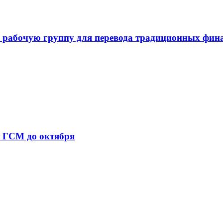
 рабочую группу для перевода традиционных фин
т ГСМ до октября