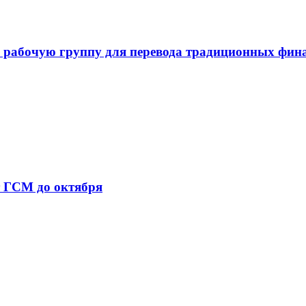
 рабочую группу для перевода традиционных фин
т ГСМ до октября