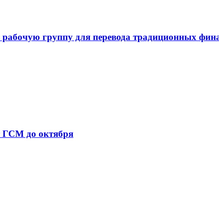
 рабочую группу для перевода традиционных фин
т ГСМ до октября