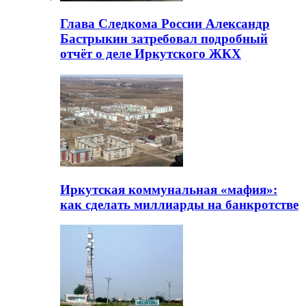
Глава Следкома России Александр
Бастрыкин затребовал подробный
отчёт о деле Иркутского ЖКХ
Иркутская коммунальная «мафия»:
как сделать миллиарды на банкротстве