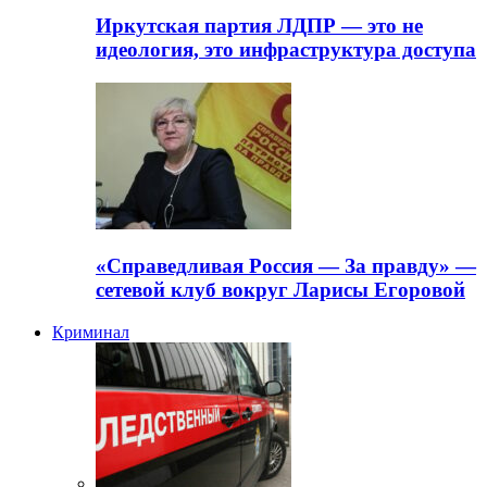
Иркутская партия ЛДПР — это не
идеология, это инфраструктура доступа
«Справедливая Россия — За правду» —
сетевой клуб вокруг Ларисы Егоровой
Криминал