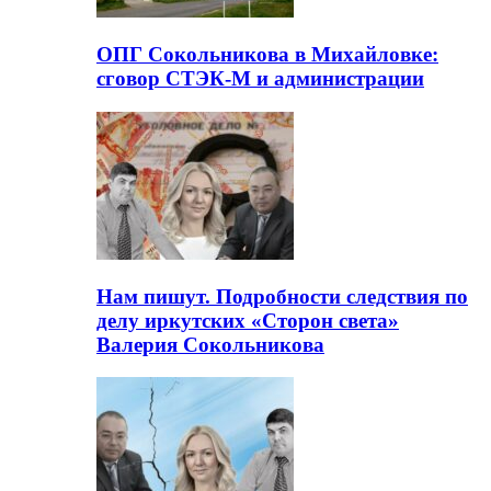
ОПГ Сокольникова в Михайловке:
сговор СТЭК-М и администрации
Нам пишут. Подробности следствия по
делу иркутских «Сторон света»
Валерия Сокольникова