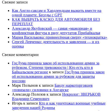
Свежие записи
Как Англо-саксам и Хардлендцам выжить вместе на
одной планете. Беседы с GPT
КАК ВЫБРАТЬ КАСКО ДЛЯ АВТОМОБИЛЯ БЕЗ
ПЕРЕПЛАТ
Александр Якубовский — самая «мажорная» и
конфликтная фигура в ряду депутатов Прибайкалья
Мария Василькова: привнесённая сверху «технократка»
Сергей Левченко: деятельность и заявления — и их
оценка
Свежие комментарии
ГосДума приняла закон об использовании армии за
рубежом. Степени тревожности | Кто есть кто в
Байкальском регионе
к записи
ГосДума приняла закон
об использовании армии за рубежом для защиты
россиян
Марк Полынов
к записи
Банду наркоторговцев
«повязали» силовики в Ангарске
Александр Полозов
к записи
Некролог: ЗВЕРЬКОВ
Владимир Семенович
Игорь
к записи
Кто и как уничтожал военные учебные
заведения нашей Родины