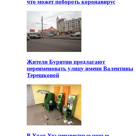
что может побороть коронавирус
Жители Бурятии предлагают
переименовать улицу имени Валентины
Терешковой
В Улан-Удэ неизвестные ночью