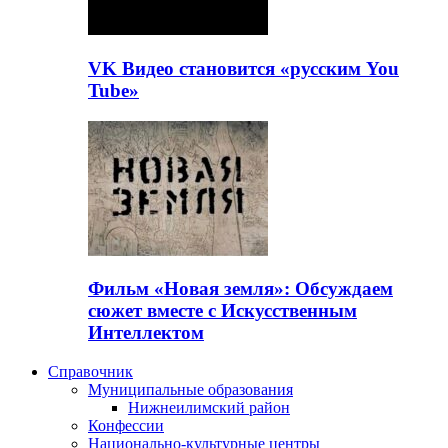
VK Видео становится «русским You
Tube»
Фильм «Новая земля»: Обсуждаем
сюжет вместе с Искусственным
Интеллектом
Справочник
Муниципальные образования
Нижнеилимский район
Конфессии
Национально-культурные центры