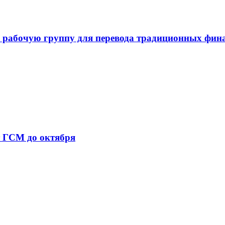
 рабочую группу для перевода традиционных фин
т ГСМ до октября