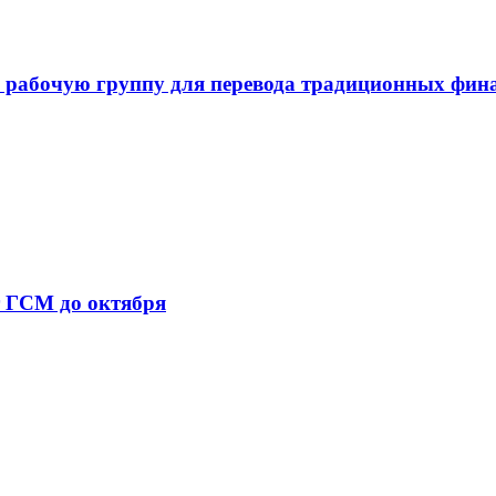
 рабочую группу для перевода традиционных фин
т ГСМ до октября