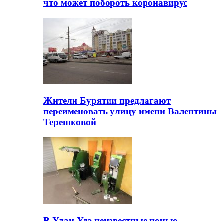
что может побороть коронавирус
Жители Бурятии предлагают
переименовать улицу имени Валентины
Терешковой
В Улан-Удэ неизвестные ночью