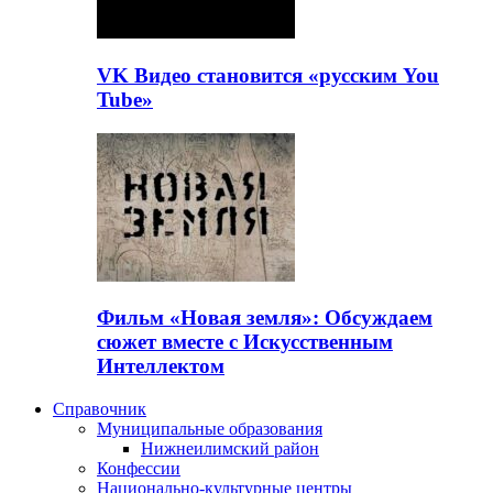
VK Видео становится «русским You
Tube»
Фильм «Новая земля»: Обсуждаем
сюжет вместе с Искусственным
Интеллектом
Справочник
Муниципальные образования
Нижнеилимский район
Конфессии
Национально-культурные центры