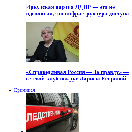
Иркутская партия ЛДПР — это не
идеология, это инфраструктура доступа
«Справедливая Россия — За правду» —
сетевой клуб вокруг Ларисы Егоровой
Криминал