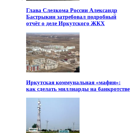
Глава Следкома России Александр
Бастрыкин затребовал подробный
отчёт о деле Иркутского ЖКХ
Иркутская коммунальная «мафия»:
как сделать миллиарды на банкротстве