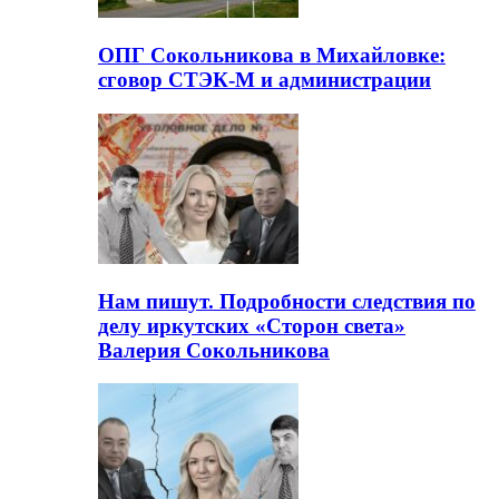
ОПГ Сокольникова в Михайловке:
сговор СТЭК-М и администрации
Нам пишут. Подробности следствия по
делу иркутских «Сторон света»
Валерия Сокольникова