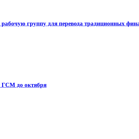
 рабочую группу для перевода традиционных фин
т ГСМ до октября