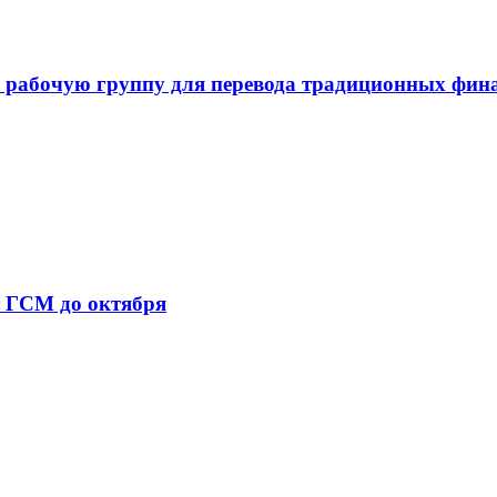
 рабочую группу для перевода традиционных фин
т ГСМ до октября