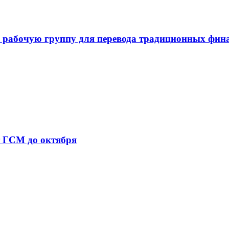
 рабочую группу для перевода традиционных фин
т ГСМ до октября