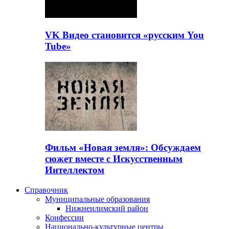
VK Видео становится «русским You
Tube»
Фильм «Новая земля»: Обсуждаем
сюжет вместе с Искусственным
Интеллектом
Справочник
Муниципальные образования
Нижнеилимский район
Конфессии
Национально-культурные центры