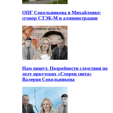
ОПГ Сокольникова в Михайловке:
сговор СТЭК-М и администрации
Нам пишут. Подробности следствия по
делу иркутских «Сторон света»
Валерия Сокольникова