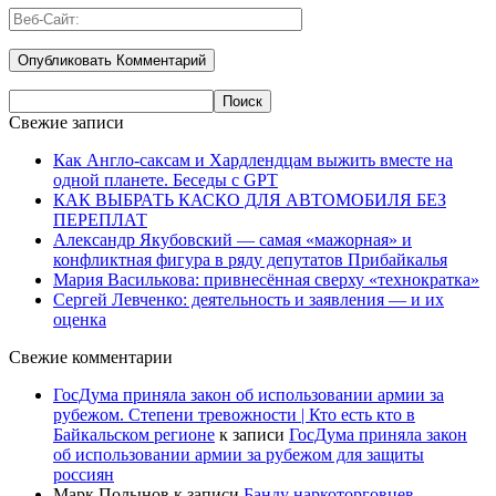
Свежие записи
Как Англо-саксам и Хардлендцам выжить вместе на
одной планете. Беседы с GPT
КАК ВЫБРАТЬ КАСКО ДЛЯ АВТОМОБИЛЯ БЕЗ
ПЕРЕПЛАТ
Александр Якубовский — самая «мажорная» и
конфликтная фигура в ряду депутатов Прибайкалья
Мария Василькова: привнесённая сверху «технократка»
Сергей Левченко: деятельность и заявления — и их
оценка
Свежие комментарии
ГосДума приняла закон об использовании армии за
рубежом. Степени тревожности | Кто есть кто в
Байкальском регионе
к записи
ГосДума приняла закон
об использовании армии за рубежом для защиты
россиян
Марк Полынов
к записи
Банду наркоторговцев