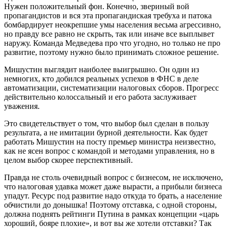
Нужен положительный фон. Конечно, звериный вой
пропагандистов и вся эта пропагандиская требуха и патока
бомбардирует неокрепшие умы населения весьма агрессивно,
но правду все равно не скрыть, так или иначе все выплывет
наружу. Команда Медведева про что угодно, но только не про
развитие, поэтому нужно было принимать сложное решение.
Мишустин выглядит наиболее выигрышно. Он один из
немногих, кто добился реальных успехов в ФНС в деле
автоматизации, систематизации налоговых сборов. Прогресс
действительно колоссальный и его работа заслуживает
уважения.
Это свидетельствует о том, что выбор был сделан в пользу
результата, а не имитации бурной деятельности. Как будет
работать Мишустин на посту премьер министра неизвестно,
как не ясен вопрос с командой и методами управления, но в
целом выбор скорее перспективный.
Правда не столь очевидный вопрос с бизнесом, не исключено,
что налоговая удавка может даже вырасти, а прибыли бизнеса
упадут. Ресурс под развитие надо откуда то брать, а население
обчистили до донышка! Поэтому отставка, с одной стороны,
должна поднять рейтинги Путина в рамках концепции «царь
хороший, бояре плохие», и вот вы же хотели отставки? Так