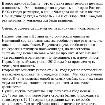
Второе важное событие – это отставка правительства целиком
и полностью. Это неоднократно случалось в истории России.
В 90-х годах регулярно, в конце 90-х едва ли не раз в квартал.
При Путине дважды – февраль 2004 и сентябрь 2007. Каждый
раз причины и конъюнктура были разными.
Сейчас это делается с двумя мотивационными «кластерами».
Первое, рейтинги Путина на историческом минимуме.
Нынешний состав правительства вообще не про развитие, т.е.
никак и никаким боком. В лучшем случае стабилизация и
консервация текущего положения дел, но перестройка
системы под новые вызовы – это не про них. Я это называл
«деградацией и одичанием». В принципе, так и получилось.
Первый пул майских указов 2012 года был провален чуть
менее, чем полностью.
Второй пул майских указов от 2018 года идет по проторенной
и знакомой дорожке, те. очередной провал. Мы уже получили
минус 8 лет и являемся одной из самых слабых крупных стран
мира по темпах экономического развития за последнее
десятилетие.
Путину нужны результаты. Еще потерять 4 года нельзя. К
2024 году так или иначе будут сводить баланс и подходить к
трансферту с 12-15 годами деградации как-то не особо
вдохновляет. Там от рейтинга вообще ничего не останется.