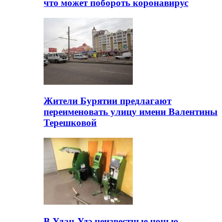
что может побороть коронавирус
Жители Бурятии предлагают
переименовать улицу имени Валентины
Терешковой
В Улан-Удэ неизвестные ночью