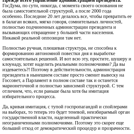
Прежде всего управление администрацией президента.
ГосДума, по сути, никогда, с момента своего основания не
была самостоятельной структурой, а после 2000 года
особенно. Последние 20 лет делалось все, чтобы превратить ее
в балаган всяких, мягко говоря, сомнительных личностей,
полностью подчиненных администрации президента и
вызывающих отвращение у большей части населения.
Никакой реальной оппозиции там нет.
Полностью ручная, плюшевая структура, не способна к
формированию автономной повестки дня и выработке
самостоятельных решений. И вот всю эту, простите, шушеру и
клоунаду, хотят наделить реальными полномочиями? Да вы
издеваетесь?! Поэтому в действительности, администрация
президента в нынешнем составе просто сменит вывеску на
Госсовет, а Парламент в полном составе так и останется
марионеточной и полностью зависимой структурой. С тем
отличием, что, если раньше была хотя бы имитация
избирательного процесса.
Да, кривая имитация, с тупой госпропагандой и спойлерами
на выборах, то теперь это будет теневой, неизбираемый орган
государственной власти, наделенный практически
неограниченными полномочиями. Поэтому это скорее еще
больший отход от демократический процедур и прозрачности.