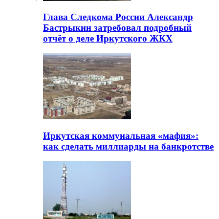
Глава Следкома России Александр
Бастрыкин затребовал подробный
отчёт о деле Иркутского ЖКХ
Иркутская коммунальная «мафия»:
как сделать миллиарды на банкротстве