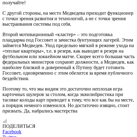
получайте!
С другой стороны, на место Медведева приходит функционер
с точки зрения развития и технологий, а не с точки зрения
выстраивания системы под себя.
Второй мотивационный «кластер» – это подготовка
плацдарма под Госсовет и зачистка бунтующих лагерей. Этим
займется Медведев. Уход предельно мягкий в режиме ухода на
«теплые квартиры», т.е. в резерв, как выводят в резерв на
футбольном или хоккейном матче. Скорее всего большая часть
федеральных министров сохранят должности, а Медведев, как
наиболее близкий и доверенный к Путину будет готовить
Госсовет, одновременно с этим обелится за время публичного
бездействия.
Поэтому то, что мы видим это достаточно неплохая игра
карточных шулеров за столом, когда эквилибристика при
тасовке колоды карт приводит к тому, что все как бы на месте,
а порядок немного изменился. Но достаточно изящно, стоит
признать. Да, набрались мастерства
ПОДЕЛИТЬСЯ
Facebook