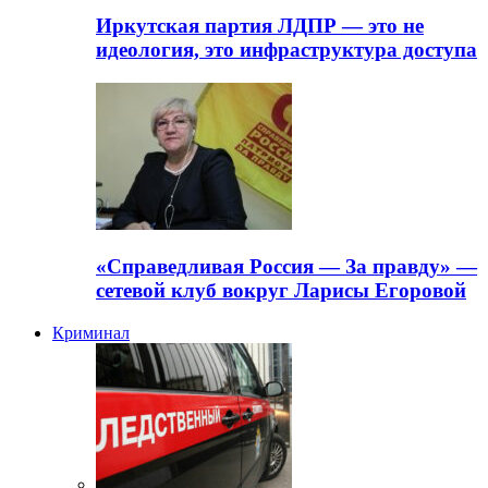
Иркутская партия ЛДПР — это не
идеология, это инфраструктура доступа
«Справедливая Россия — За правду» —
сетевой клуб вокруг Ларисы Егоровой
Криминал