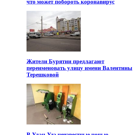
что может побороть коронавирус
Жители Бурятии предлагают
переименовать улицу имени Валентины
Терешковой
В Улан-Удэ неизвестные ночью