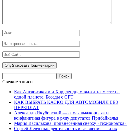
Свежие записи
Как Англо-саксам и Хардлендцам выжить вместе на
одной планете. Беседы с GPT
КАК ВЫБРАТЬ КАСКО ДЛЯ АВТОМОБИЛЯ БЕЗ
ПЕРЕПЛАТ
Александр Якубовский — самая «мажорная» и
конфликтная фигура в ряду депутатов Прибайкалья
Мария Василькова: привнесённая сверху «технократка»
Сергей Левченко: деятельность и заявления — и их