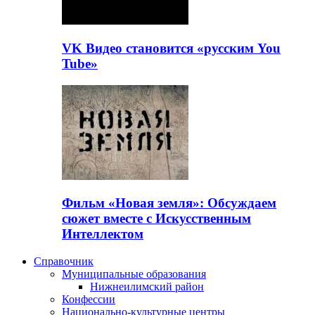
VK Видео становится «русским You
Tube»
Фильм «Новая земля»: Обсуждаем
сюжет вместе с Искусственным
Интеллектом
Справочник
Муниципальные образования
Нижнеилимский район
Конфессии
Национально-культурные центры