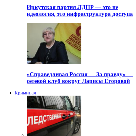
Иркутская партия ЛДПР — это не
идеология, это инфраструктура доступа
«Справедливая Россия — За правду» —
сетевой клуб вокруг Ларисы Егоровой
Криминал