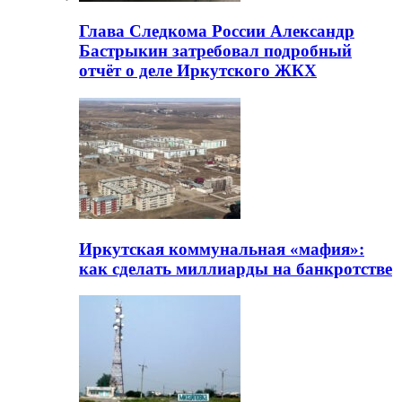
Глава Следкома России Александр
Бастрыкин затребовал подробный
отчёт о деле Иркутского ЖКХ
Иркутская коммунальная «мафия»:
как сделать миллиарды на банкротстве