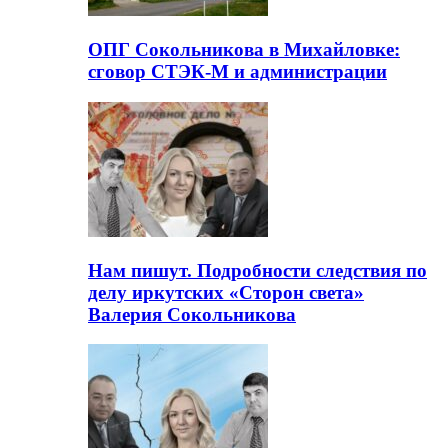
ОПГ Сокольникова в Михайловке:
сговор СТЭК-М и администрации
Нам пишут. Подробности следствия по
делу иркутских «Сторон света»
Валерия Сокольникова