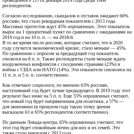
проведенного 12–18 декабря 2019 года среди 1608
респондентов.
Согласно исследованию, скандалов и отставок ожидают 66%
россиян, что стало рекордным показателем с 2013 года.
Массовых протестов ждут 45% опрошенных. Этот показатель
вырос на 1 процентный пункт по сравнению с ожиданиями на
2019 год и на 10 п. п. — на 2018-й.
В то же время число россиян, которые считают, что в 2020
году случится экономический кризис, стало меньше — 45%.
По сравнению с опросом за предыдущий год показатель
снизился на 8 п. п. Также респонденты стали меньше ждать
вооруженных конфликтов с соседними странами (23%) и
войны с США или НАТО (14%). Эти показатели снизились на
11 п. п. и 5 п. п. соответственно.
Как отмечают социологи, по мнению 63% россиян,
наступивший год будет лучше предыдущего. В 2019 году этот
результат был ниже на 5 п. п. Еще 55% опрошенных считают,
что новый год будет напряженным для политики, а 57% —
для экономики (в прошлом году такую точку зрения
высказали 63 и 65% респондентов соответственно).
По данным Левада-центра, 65% опрошенных считают, что
этот год будет спокойным лично для них и их семей. Это
также стало рекордом с 2013 года.