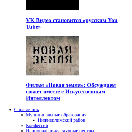
VK Видео становится «русским You
Tube»
Фильм «Новая земля»: Обсуждаем
сюжет вместе с Искусственным
Интеллектом
Справочник
Муниципальные образования
Нижнеилимский район
Конфессии
Национально-культурные центры