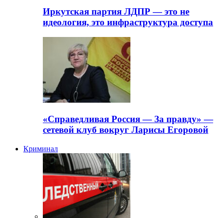
Иркутская партия ЛДПР — это не
идеология, это инфраструктура доступа
«Справедливая Россия — За правду» —
сетевой клуб вокруг Ларисы Егоровой
Криминал