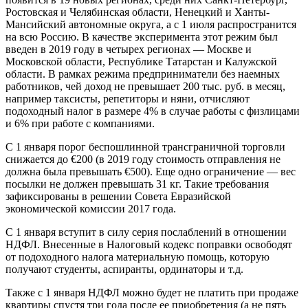
Ростовская и Челябинская области, Ненецкий и Ханты-
Мансийский автономные округа, а с 1 июля распространится
на всю Россию. В качестве эксперимента этот режим был
введен в 2019 году в четырех регионах — Москве и
Московской области, Республике Татарстан и Калужской
области. В рамках режима предприниматели без наемных
работников, чей доход не превышает 200 тыс. руб. в месяц,
например таксисты, репетиторы и няни, отчисляют
подоходный налог в размере 4% в случае работы с физлицами
и 6% при работе с компаниями.
С 1 января порог беспошлинной трансграничной торговли
снижается до €200 (в 2019 году стоимость отправления не
должна была превышать €500). Еще одно ограничение — вес
посылки не должен превышать 31 кг. Такие требования
зафиксированы в решении Совета Евразийской
экономической комиссии 2017 года.
С 1 января вступит в силу серия послаблений в отношении
НДФЛ. Внесенные в Налоговый кодекс поправки освободят
от подоходного налога материальную помощь, которую
получают студенты, аспиранты, ординаторы и т.д.
Также с 1 января НДФЛ можно будет не платить при продаже
квартиры спустя три года после ее приобретения (а не пять