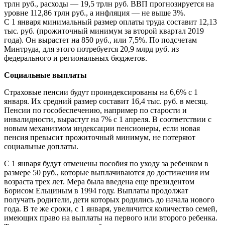
трлн руб., расходы — 19,5 трлн руб. ВВП прогнозируется на
уровне 112,86 трлн руб., а инфляция — не выше 3%.
С 1 января минимальный размер оплаты труда составит 12,13
тыс. руб. (прожиточный минимум за второй квартал 2019
года). Он вырастет на 850 руб., или 7,5%. По подсчетам
Минтруда, для этого потребуется 20,9 млрд руб. из
федерального и региональных бюджетов.
Социальные выплаты
Страховые пенсии будут проиндексированы на 6,6% с 1
января. Их средний размер составит 16,4 тыс. руб. в месяц.
Пенсии по гособеспечению, например по старости и
инвалидности, вырастут на 7% с 1 апреля. В соответствии с
новым механизмом индексации пенсионеры, если новая
пенсия превысит прожиточный минимум, не потеряют
социальные доплаты.
С 1 января будут отменены пособия по уходу за ребенком в
размере 50 руб., которые выплачиваются до достижения им
возраста трех лет. Мера была введена еще президентом
Борисом Ельциным в 1994 году. Выплаты продолжат
получать родители, дети которых родились до начала нового
года. В те же сроки, с 1 января, увеличится количество семей,
имеющих право на выплаты на первого или второго ребенка.