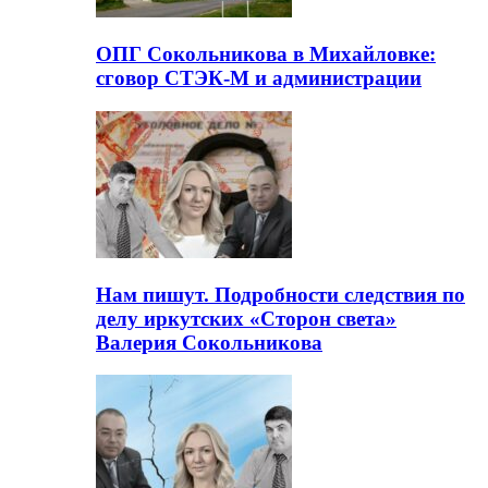
ОПГ Сокольникова в Михайловке:
сговор СТЭК-М и администрации
Нам пишут. Подробности следствия по
делу иркутских «Сторон света»
Валерия Сокольникова