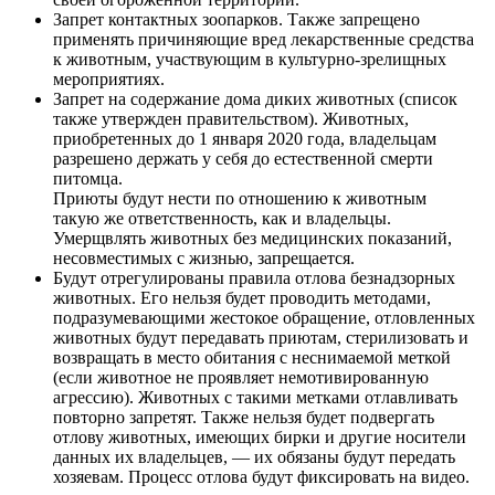
Запрет контактных зоопарков. Также запрещено
применять причиняющие вред лекарственные средства
к животным, участвующим в культурно-зрелищных
мероприятиях.
Запрет на содержание дома диких животных (список
также утвержден правительством). Животных,
приобретенных до 1 января 2020 года, владельцам
разрешено держать у себя до естественной смерти
питомца.
Приюты будут нести по отношению к животным
такую же ответственность, как и владельцы.
Умерщвлять животных без медицинских показаний,
несовместимых с жизнью, запрещается.
Будут отрегулированы правила отлова безнадзорных
животных. Его нельзя будет проводить методами,
подразумевающими жестокое обращение, отловленных
животных будут передавать приютам, стерилизовать и
возвращать в место обитания с неснимаемой меткой
(если животное не проявляет немотивированную
агрессию). Животных с такими метками отлавливать
повторно запретят. Также нельзя будет подвергать
отлову животных, имеющих бирки и другие носители
данных их владельцев, — их обязаны будут передать
хозяевам. Процесс отлова будут фиксировать на видео.