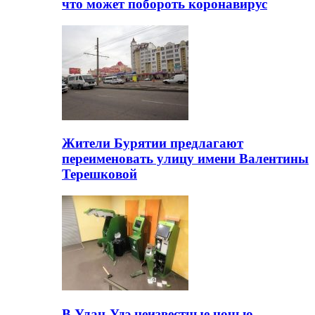
что может побороть коронавирус
Жители Бурятии предлагают
переименовать улицу имени Валентины
Терешковой
В Улан-Удэ неизвестные ночью