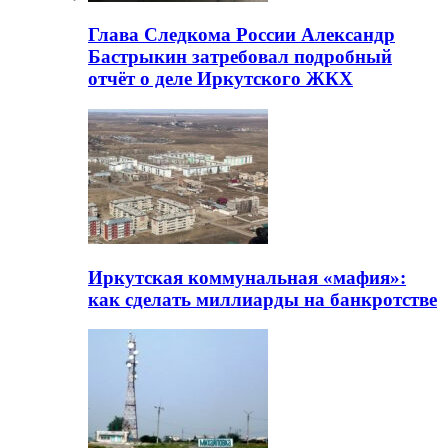
Глава Следкома России Александр
Бастрыкин затребовал подробный
отчёт о деле Иркутского ЖКХ
Иркутская коммунальная «мафия»:
как сделать миллиарды на банкротстве