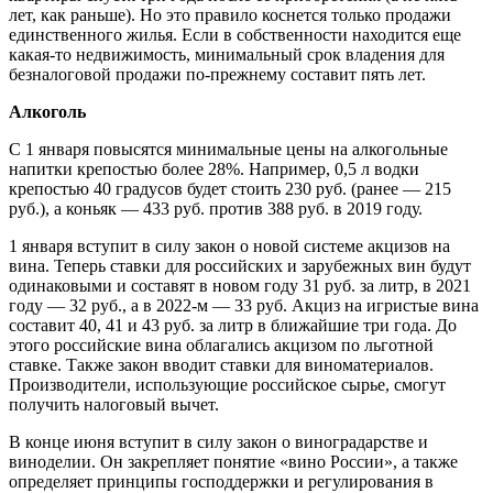
лет, как раньше). Но это правило коснется только продажи
единственного жилья. Если в собственности находится еще
какая-то недвижимость, минимальный срок владения для
безналоговой продажи по-прежнему составит пять лет.
Алкоголь
С 1 января повысятся минимальные цены на алкогольные
напитки крепостью более 28%. Например, 0,5 л водки
крепостью 40 градусов будет стоить 230 руб. (ранее — 215
руб.), а коньяк — 433 руб. против 388 руб. в 2019 году.
1 января вступит в силу закон о новой системе акцизов на
вина. Теперь ставки для российских и зарубежных вин будут
одинаковыми и составят в новом году 31 руб. за литр, в 2021
году — 32 руб., а в 2022-м — 33 руб. Акциз на игристые вина
составит 40, 41 и 43 руб. за литр в ближайшие три года. До
этого российские вина облагались акцизом по льготной
ставке. Также закон вводит ставки для виноматериалов.
Производители, использующие российское сырье, смогут
получить налоговый вычет.
В конце июня вступит в силу закон о виноградарстве и
виноделии. Он закрепляет понятие «вино России», а также
определяет принципы господдержки и регулирования в