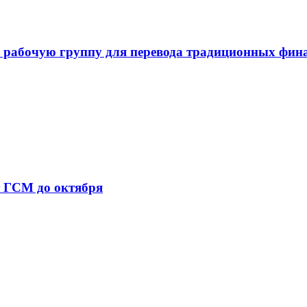
 рабочую группу для перевода традиционных фин
т ГСМ до октября