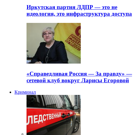
Иркутская партия ЛДПР — это не
идеология, это инфраструктура доступа
«Справедливая Россия — За правду» —
сетевой клуб вокруг Ларисы Егоровой
Криминал