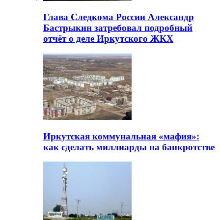
Глава Следкома России Александр
Бастрыкин затребовал подробный
отчёт о деле Иркутского ЖКХ
Иркутская коммунальная «мафия»:
как сделать миллиарды на банкротстве