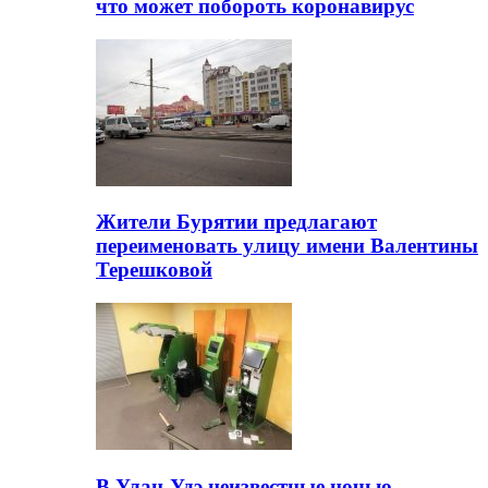
что может побороть коронавирус
Жители Бурятии предлагают
переименовать улицу имени Валентины
Терешковой
В Улан-Удэ неизвестные ночью