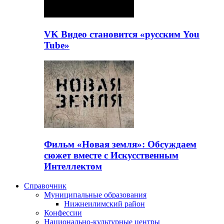
VK Видео становится «русским You
Tube»
Фильм «Новая земля»: Обсуждаем
сюжет вместе с Искусственным
Интеллектом
Справочник
Муниципальные образования
Нижнеилимский район
Конфессии
Национально-культурные центры