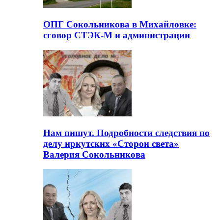
ОПГ Сокольникова в Михайловке:
сговор СТЭК-М и администрации
Нам пишут. Подробности следствия по
делу иркутских «Сторон света»
Валерия Сокольникова