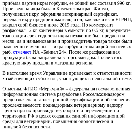
прибыла партия икры горбуши, ее общий вес составил 996 кг.
Произведена икра была в Камчатском крае. Фирма,
получившая икру, оформила ветеринарный сертификат,
передала икру предпринимателю, а он, как значится в ЕГРИП,
закрыл свой бизнес в июле 2019 года. Но коммерсант
расфасовал 12 кг контейнеры в емкости по 0,5 кг, в результате
транзакции срок годности икры незаконно был продлен на
месяц, да и наименование и производитель товара также были
намеренно изменены — икра горбуши стала икрой лососевых
рыб,
отмечает
ИА «Байкал 24». После же расфасованная
продукция была направлена в торговый дом. После этого
красную икру продали в магазины региона.
В настоящее время Управление привлекает к ответственности
хозяйствующих субъектов, участвующих в нелегальной схеме.
Отметим, ФГИС «Меркурий» – федеральная государственная
информационная система разработана Россельхознадзором,
предназначена для электронной сертификации и обеспечения
прослеживаемости поднадзорных ветеринарному надзору
грузов при их производстве, обороте и перемещении по
территории РФ в целях создания единой информационной
среды для ветеринарии, повышения биологической и
пищевой безопасности.