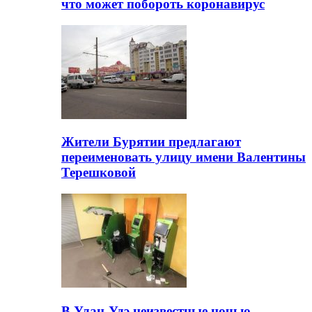
что может побороть коронавирус
Жители Бурятии предлагают
переименовать улицу имени Валентины
Терешковой
В Улан-Удэ неизвестные ночью