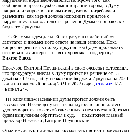
нарушением норм законодательства. Кроме того, как
сообщили в пресс-службе администрации города, в Думу
направили запрос, в котором от ведомства потребовали
разъяснить, как мэрия должна исполнить принятое с
нарушением законодательства решение Думы о поправках к
бюджету Иркутска.
— Сейчас мы ждем дальнейших разумных действий от
депутатов и письменного ответа на наши запросы. Пока
вопрос не решится в пользу иркутян, мы будем продолжать
отстаивать их интересы на всех уровнях, – подчеркнул
Виктор Ешеев.
Прокурор Дмитрий Прушинский в свою очередь подтвердил,
что прокуратура внесла в Думу протест на решение от 13
декабря 2019 года об утверждении бюджета Иркутска на 2020
год и на плановый период 2021 и 2022 годов,
отмечает
ИА
«Байкал 24».
– На ближайшем заседании Думы протест должен быть
рассмотрен. И если депутаты не найдут оснований для его
удовлетворения, то есть обозначенных в нем замечаний, то мы
будем вынуждены обратиться в суд, — подытожил главный
прокурор Иркутска Дмитрий Прушинский.
Отметим, депутаты должны рассмотреть протест прокуратуры