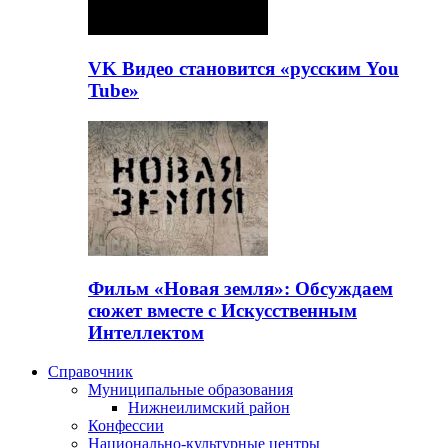
VK Видео становится «русским You
Tube»
Фильм «Новая земля»: Обсуждаем
сюжет вместе с Искусственным
Интеллектом
Справочник
Муниципальные образования
Нижнеилимский район
Конфессии
Национально-культурные центры