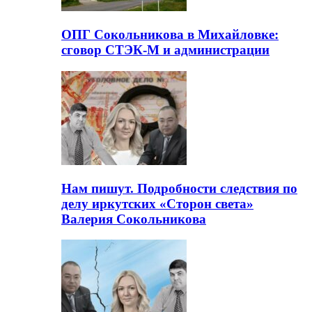
ОПГ Сокольникова в Михайловке:
сговор СТЭК-М и администрации
Нам пишут. Подробности следствия по
делу иркутских «Сторон света»
Валерия Сокольникова