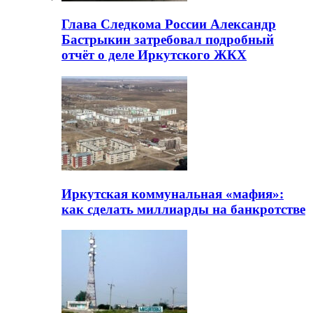
Глава Следкома России Александр
Бастрыкин затребовал подробный
отчёт о деле Иркутского ЖКХ
Иркутская коммунальная «мафия»:
как сделать миллиарды на банкротстве