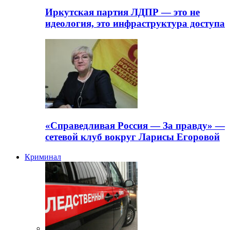
Иркутская партия ЛДПР — это не
идеология, это инфраструктура доступа
«Справедливая Россия — За правду» —
сетевой клуб вокруг Ларисы Егоровой
Криминал