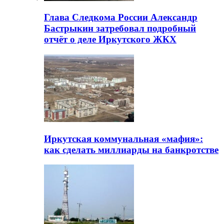
Глава Следкома России Александр
Бастрыкин затребовал подробный
отчёт о деле Иркутского ЖКХ
Иркутская коммунальная «мафия»:
как сделать миллиарды на банкротстве