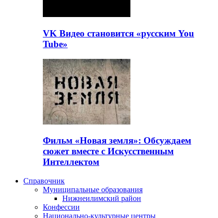
VK Видео становится «русским You
Tube»
Фильм «Новая земля»: Обсуждаем
сюжет вместе с Искусственным
Интеллектом
Справочник
Муниципальные образования
Нижнеилимский район
Конфессии
Национально-культурные центры