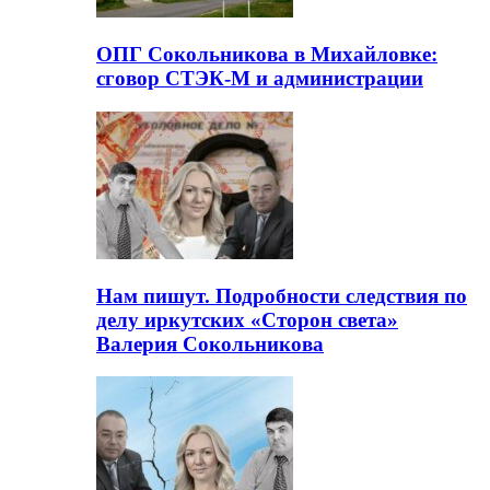
ОПГ Сокольникова в Михайловке:
сговор СТЭК-М и администрации
Нам пишут. Подробности следствия по
делу иркутских «Сторон света»
Валерия Сокольникова