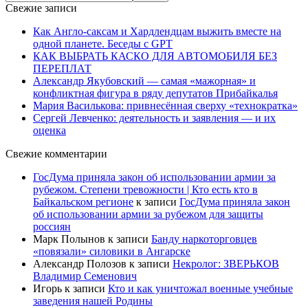
Свежие записи
Как Англо-саксам и Хардлендцам выжить вместе на
одной планете. Беседы с GPT
КАК ВЫБРАТЬ КАСКО ДЛЯ АВТОМОБИЛЯ БЕЗ
ПЕРЕПЛАТ
Александр Якубовский — самая «мажорная» и
конфликтная фигура в ряду депутатов Прибайкалья
Мария Василькова: привнесённая сверху «технократка»
Сергей Левченко: деятельность и заявления — и их
оценка
Свежие комментарии
ГосДума приняла закон об использовании армии за
рубежом. Степени тревожности | Кто есть кто в
Байкальском регионе
к записи
ГосДума приняла закон
об использовании армии за рубежом для защиты
россиян
Марк Полынов
к записи
Банду наркоторговцев
«повязали» силовики в Ангарске
Александр Полозов
к записи
Некролог: ЗВЕРЬКОВ
Владимир Семенович
Игорь
к записи
Кто и как уничтожал военные учебные
заведения нашей Родины