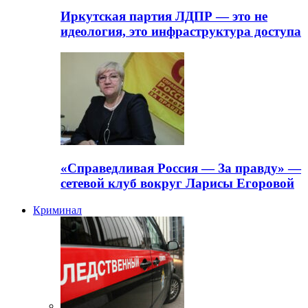
Иркутская партия ЛДПР — это не
идеология, это инфраструктура доступа
«Справедливая Россия — За правду» —
сетевой клуб вокруг Ларисы Егоровой
Криминал