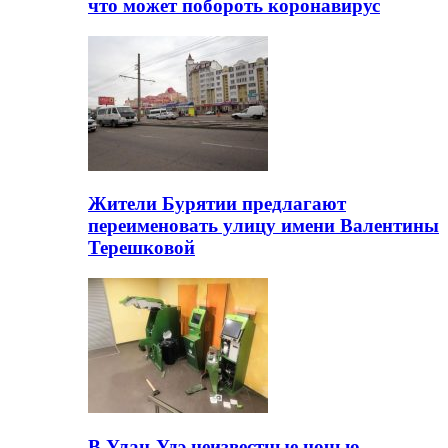
что может побороть коронавирус
Жители Бурятии предлагают
переименовать улицу имени Валентины
Терешковой
В Улан-Удэ неизвестные ночью