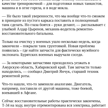
качестве тренировочной – для подготовки новых танкистов,
машина и в огне горела, и в воде мокла.
— Не было такой уверенности, что мы вообще что-то сможем
в принципе из пустого каркаса поставить и полноценный
танк сделать. Но глаза боятся – руки делают, — рассказывает с
улыбкой Алдар Цыренов, механик-водитель ремонтно-
восстановительного батальона.
Только на очистку у военных ушло несколько недель, когда
закончили – покрыли танк грунтовкой. Новая проблема
появилась – где найти запчасти для фактически музейного
экспоната. Бурятских военных выручали соседи.
— За некоторыми запчастями приходилось уезжать в
Амурскую область, Хабаровский край. Там запчасти только
находились, — сообщил Дмитрий Янчук, старший техник
ремонтной роты.
Что-то нашли, что-то заменили аналогами. Двигатель,
например, поставили от другой машины, тоже боевой,
воевавшей в Афгане.
Сейчас восстановительные работы практически закончены,
Т-34 на ходу, внутри отремонтирована вся электрика, работает