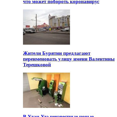
что может побороть коронавирус
Жители Бурятии предлагают
переименовать улицу имени Валентины
Терешковой
В Улан-Удэ неизвестные ночью