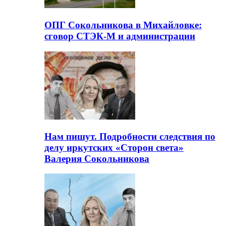
ОПГ Сокольникова в Михайловке:
сговор СТЭК-М и администрации
Нам пишут. Подробности следствия по
делу иркутских «Сторон света»
Валерия Сокольникова