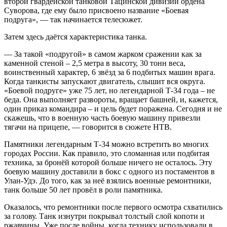
второй гвардейской танковой Тацинской дивизии ордена
Суворова, где ему было присвоено название «Боевая
подруга», — так начинается телесюжет.
Затем здесь даётся характеристика танка.
— За такой «подругой» в самом жарком сражении как за
каменной стеной – 2,5 метра в высоту, 30 тонн веса,
воинственный характер, 6 звёзд за 6 подбитых машин врага.
Когда танкисты запускают двигатель, слышит вся округа.
«Боевой подруге» уже 75 лет, но легендарной Т-34 года – не
беда. Она выполняет развороты, вращает башней, и, кажется,
один приказ командира – и цель будет поражена. Сегодня и не
скажешь, что в военную часть боевую машину привезли
тягачи на прицепе, — говорится в сюжете НТВ.
Памятники легендарным Т-34 можно встретить во многих
городах России. Как правило, это сломанная или подбитая
техника, за бронёй которой больше ничего не осталось. Эту
боевую машину доставили в бокс с одного из постаментов в
Улан-Удэ. До того, как за неё взялись военные ремонтники,
танк больше 50 лет провёл в роли памятника.
Оказалось, что ремонтники после первого осмотра схватились
за голову. Танк изнутри покрывал толстый слой копоти и
ржавчины. Уже после войны, когда технику использовали в