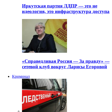
Иркутская партия ЛДПР — это не
идеология, это инфраструктура доступа
«Справедливая Россия — За правду» —
сетевой клуб вокруг Ларисы Егоровой
Криминал