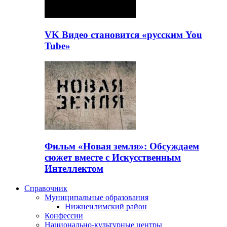
VK Видео становится «русским You
Tube»
Фильм «Новая земля»: Обсуждаем
сюжет вместе с Искусственным
Интеллектом
Справочник
Муниципальные образования
Нижнеилимский район
Конфессии
Национально-культурные центры