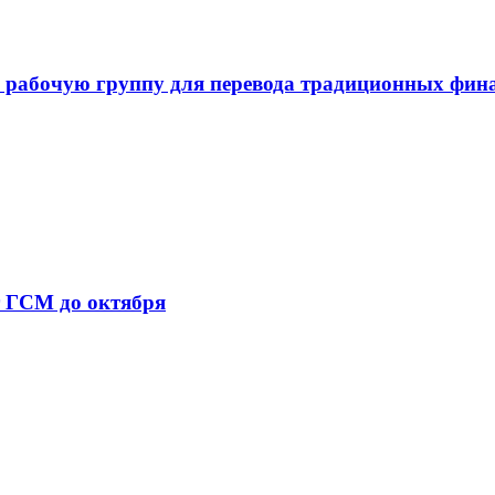
 рабочую группу для перевода традиционных фин
т ГСМ до октября