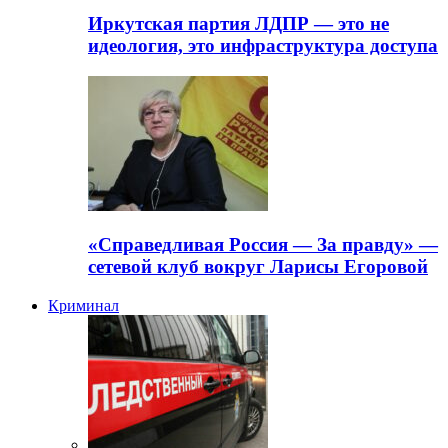
Иркутская партия ЛДПР — это не
идеология, это инфраструктура доступа
«Справедливая Россия — За правду» —
сетевой клуб вокруг Ларисы Егоровой
Криминал