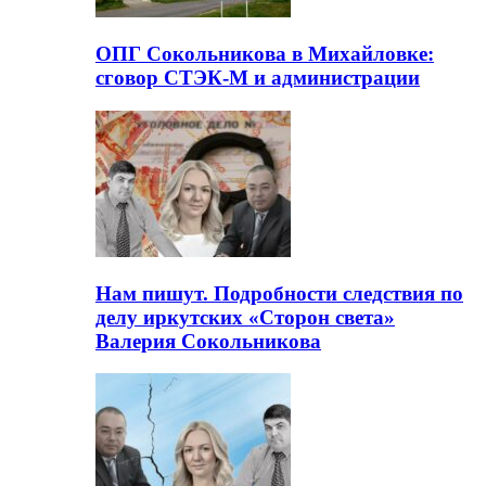
ОПГ Сокольникова в Михайловке:
сговор СТЭК-М и администрации
Нам пишут. Подробности следствия по
делу иркутских «Сторон света»
Валерия Сокольникова