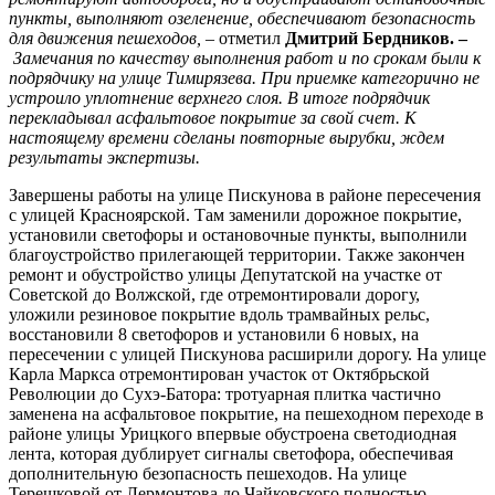
пункты, выполняют озеленение, обеспечивают безопасность
для движения пешеходов, –
отметил
Дмитрий Бердников. –
Замечания по качеству выполнения работ и по срокам были к
подрядчику на улице Тимирязева. При приемке категорично не
устроило уплотнение верхнего слоя. В итоге подрядчик
перекладывал асфальтовое покрытие за свой счет. К
настоящему времени сделаны повторные вырубки, ждем
результаты экспертизы.
Завершены работы на улице Пискунова в районе пересечения
с улицей Красноярской. Там заменили дорожное покрытие,
установили светофоры и остановочные пункты, выполнили
благоустройство прилегающей территории. Также закончен
ремонт и обустройство улицы Депутатской на участке от
Советской до Волжской, где отремонтировали дорогу,
уложили резиновое покрытие вдоль трамвайных рельс,
восстановили 8 светофоров и установили 6 новых, на
пересечении с улицей Пискунова расширили дорогу. На улице
Карла Маркса отремонтирован участок от Октябрьской
Революции до Сухэ-Батора: тротуарная плитка частично
заменена на асфальтовое покрытие, на пешеходном переходе в
районе улицы Урицкого впервые обустроена светодиодная
лента, которая дублирует сигналы светофора, обеспечивая
дополнительную безопасность пешеходов. На улице
Терешковой от Лермонтова до Чайковского полностью