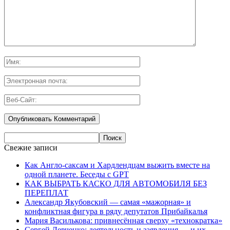
Свежие записи
Как Англо-саксам и Хардлендцам выжить вместе на
одной планете. Беседы с GPT
КАК ВЫБРАТЬ КАСКО ДЛЯ АВТОМОБИЛЯ БЕЗ
ПЕРЕПЛАТ
Александр Якубовский — самая «мажорная» и
конфликтная фигура в ряду депутатов Прибайкалья
Мария Василькова: привнесённая сверху «технократка»
Сергей Левченко: деятельность и заявления — и их