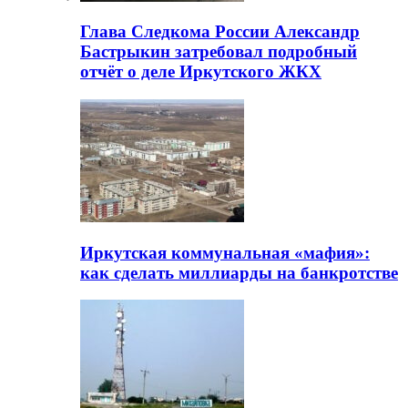
Глава Следкома России Александр
Бастрыкин затребовал подробный
отчёт о деле Иркутского ЖКХ
Иркутская коммунальная «мафия»:
как сделать миллиарды на банкротстве