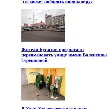
что может побороть коронавирус
Жители Бурятии предлагают
переименовать улицу имени Валентины
Терешковой
В Улан-Удэ неизвестные ночью