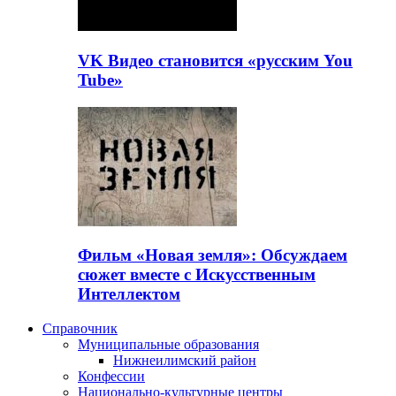
VK Видео становится «русским You
Tube»
Фильм «Новая земля»: Обсуждаем
сюжет вместе с Искусственным
Интеллектом
Справочник
Муниципальные образования
Нижнеилимский район
Конфессии
Национально-культурные центры