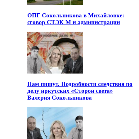
ОПГ Сокольникова в Михайловке:
сговор СТЭК-М и администрации
Нам пишут. Подробности следствия по
делу иркутских «Сторон света»
Валерия Сокольникова