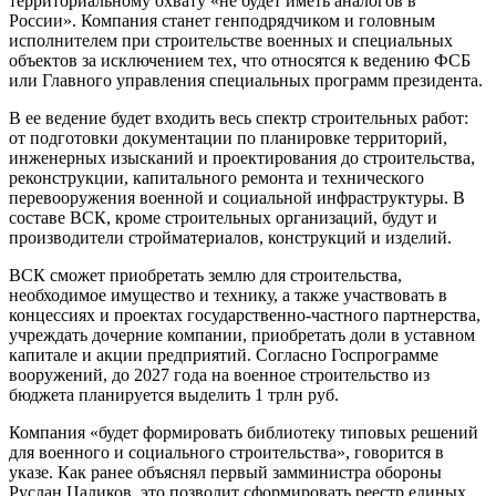
территориальному охвату «не будет иметь аналогов в
России». Компания станет генподрядчиком и головным
исполнителем при строительстве военных и специальных
объектов за исключением тех, что относятся к ведению ФСБ
или Главного управления специальных программ президента.
В ее ведение будет входить весь спектр строительных работ:
от подготовки документации по планировке территорий,
инженерных изысканий и проектирования до строительства,
реконструкции, капитального ремонта и технического
перевооружения военной и социальной инфраструктуры. В
составе ВСК, кроме строительных организаций, будут и
производители стройматериалов, конструкций и изделий.
ВСК сможет приобретать землю для строительства,
необходимое имущество и технику, а также участвовать в
концессиях и проектах государственно-частного партнерства,
учреждать дочерние компании, приобретать доли в уставном
капитале и акции предприятий. Согласно Госпрограмме
вооружений, до 2027 года на военное строительство из
бюджета планируется выделить 1 трлн руб.
Компания «будет формировать библиотеку типовых решений
для военного и социального строительства», говорится в
указе. Как ранее объяснял первый замминистра обороны
Руслан Цаликов, это позволит сформировать реестр единых