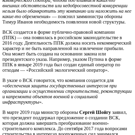
коммерческого сектора, чтобы под влиянием каких-то
внешних обстоятельств или недобросовестной конкуренции
нельзя было обанкротить эту компанию или наложить на нее
какие-то обременения»
— пояснил замминистра обороны
Тимур Иванов необходимость появления новой структуры.
ВСК создается в форме публично-правовой компании
(ППК) — она появилась в российском законодательстве в
2016 году. Деятельность ППК должна носить некоммерческий
характер и не быть направленной на извлечение прибыли.
Она может быть создана на основании закона или
президентского указа. Например, указом Путина в форме
ППК в январе 2019 года был создан единый оператор по
отходам — «Российский экологический оператор».
В указе о ВСК говорится, что компания создается для
«
обеспечения защиты государственных интересов при
организации и осуществлении строительства, реконструкции
и капремонта объектов военной и социальной
инфраструктуры
».
В марте 2019 года министр обороны
Сергей Шойгу
заявил,
что президент поддержал предложение о создании ВСК,
которая должна завершить преобразование военно-
строительного комплекса. До сентября 2017 года вопросами
строительства в интересах вооруженных сил занимался