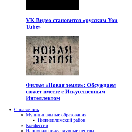
VK Видео становится «русским You
Tube»
Фильм «Новая земля»: Обсуждаем
сюжет вместе с Искусственным
Интеллектом
Справочник
Муниципальные образования
Нижнеилимский район
Конфессии
Национально-культурные центры