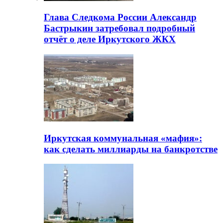
Глава Следкома России Александр
Бастрыкин затребовал подробный
отчёт о деле Иркутского ЖКХ
Иркутская коммунальная «мафия»:
как сделать миллиарды на банкротстве