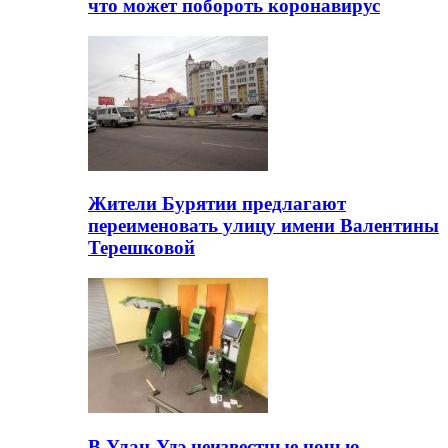
что может побороть коронавирус
Жители Бурятии предлагают
переименовать улицу имени Валентины
Терешковой
В Улан-Удэ неизвестные ночью