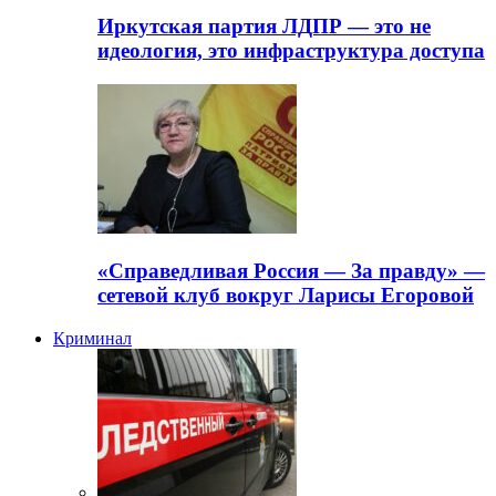
Иркутская партия ЛДПР — это не
идеология, это инфраструктура доступа
«Справедливая Россия — За правду» —
сетевой клуб вокруг Ларисы Егоровой
Криминал