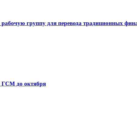
 рабочую группу для перевода традиционных фин
т ГСМ до октября