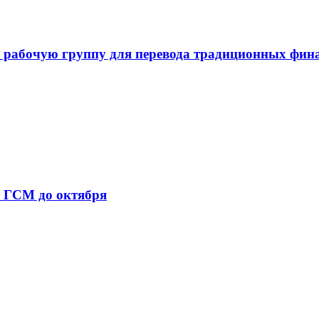
 рабочую группу для перевода традиционных фин
т ГСМ до октября