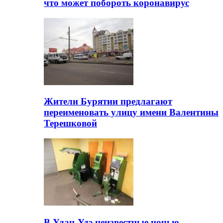
что может побороть коронавирус
Жители Бурятии предлагают
переименовать улицу имени Валентины
Терешковой
В Улан-Удэ неизвестные ночью