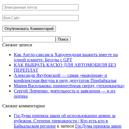
Свежие записи
Как Англо-саксам и Хардлендцам выжить вместе на
одной планете. Беседы с GPT
КАК ВЫБРАТЬ КАСКО ДЛЯ АВТОМОБИЛЯ БЕЗ
ПЕРЕПЛАТ
Александр Якубовский — самая «мажорная» и
конфликтная фигура в ряду депутатов Прибайкалья
Мария Василькова: привнесённая сверху «технократка»
Сергей Левченко: деятельность и заявления — и их
оценка
Свежие комментарии
ГосДума приняла закон об использовании армии за
рубежом. Степени тревожности | Кто есть кто в
Байкальском регионе
к записи
ГосДума приняла закон