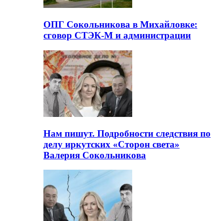
ОПГ Сокольникова в Михайловке:
сговор СТЭК-М и администрации
Нам пишут. Подробности следствия по
делу иркутских «Сторон света»
Валерия Сокольникова