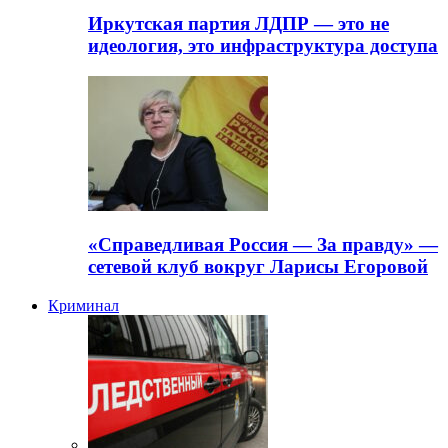
Иркутская партия ЛДПР — это не
идеология, это инфраструктура доступа
«Справедливая Россия — За правду» —
сетевой клуб вокруг Ларисы Егоровой
Криминал