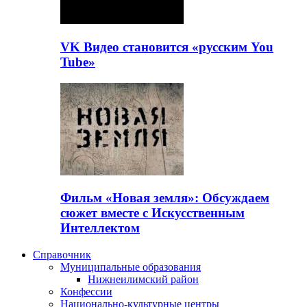
VK Видео становится «русским You
Tube»
Фильм «Новая земля»: Обсуждаем
сюжет вместе с Искусственным
Интеллектом
Справочник
Муниципальные образования
Нижнеилимский район
Конфессии
Национально-культурные центры