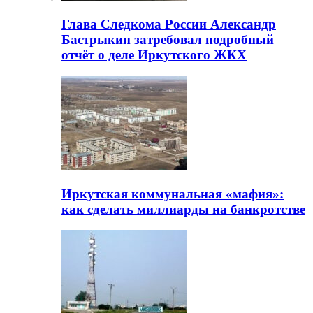
Глава Следкома России Александр
Бастрыкин затребовал подробный
отчёт о деле Иркутского ЖКХ
Иркутская коммунальная «мафия»:
как сделать миллиарды на банкротстве