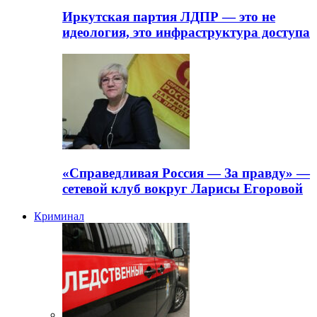
Иркутская партия ЛДПР — это не
идеология, это инфраструктура доступа
«Справедливая Россия — За правду» —
сетевой клуб вокруг Ларисы Егоровой
Криминал