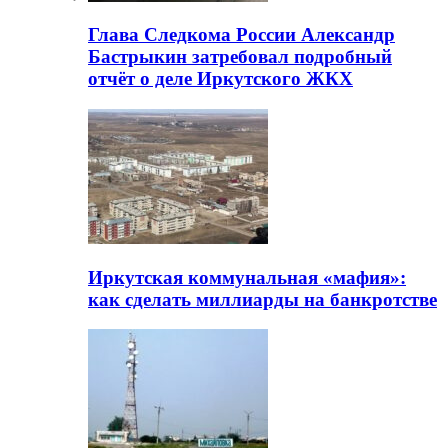
Глава Следкома России Александр
Бастрыкин затребовал подробный
отчёт о деле Иркутского ЖКХ
Иркутская коммунальная «мафия»:
как сделать миллиарды на банкротстве