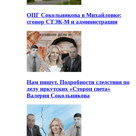
ОПГ Сокольникова в Михайловке:
сговор СТЭК-М и администрации
Нам пишут. Подробности следствия по
делу иркутских «Сторон света»
Валерия Сокольникова