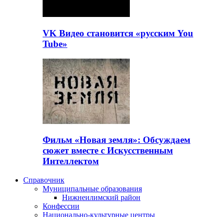
VK Видео становится «русским You
Tube»
Фильм «Новая земля»: Обсуждаем
сюжет вместе с Искусственным
Интеллектом
Справочник
Муниципальные образования
Нижнеилимский район
Конфессии
Национально-культурные центры