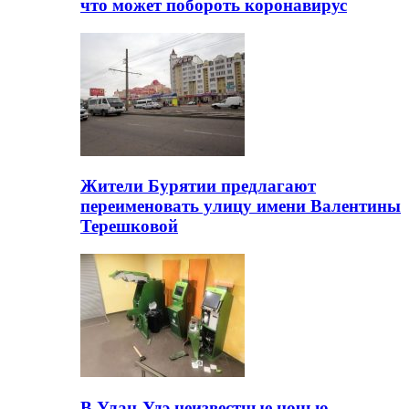
что может побороть коронавирус
Жители Бурятии предлагают
переименовать улицу имени Валентины
Терешковой
В Улан-Удэ неизвестные ночью