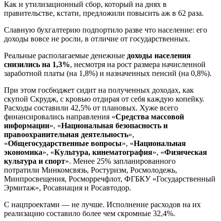
Как и утилизационный сбор, который на днях в
правительстве, кстати, предложили повысить аж в 62 раза.
Славную бухгалтерию подпортило разве что население: его
доходы вовсе не росли, в отличие от государственных.
Реальные располагаемые денежные
доходы населения
снизились на 1,3%
, несмотря на рост размера начисленной
заработной платы (на 1,8%) и назначенных пенсий (на 0,8%).
При этом госбюджет сидит на полученных доходах, как
скупой Скрудж, с кровью отдирая от себя каждую копейку.
Расходы составили 42,5% от плановых. Хуже всего
финансировались направления «
Средства массовой
информации
», «
Национальная безопасность и
правоохранительная деятельность
»,
«
Общегосударственные вопросы
», «
Национальная
экономика
», «
Культура, кинематография
», «
Физическая
культура и спорт
». Менее 25% запланированного
потратили Минкомсвязь, Ростуризм, Росмолодежь,
Минпросвещения, Росморречфлот, ФГБКУ «Государственный
Эрмитаж», Росавиация и Росавтодор.
С нацпроектами — не лучше. Исполнение расходов на их
реализацию составило более чем скромные 32,4%.