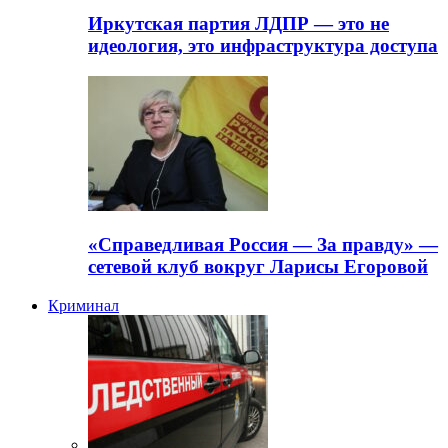
Иркутская партия ЛДПР — это не
идеология, это инфраструктура доступа
«Справедливая Россия — За правду» —
сетевой клуб вокруг Ларисы Егоровой
Криминал