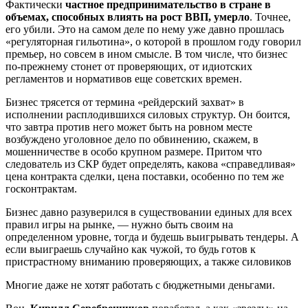
Фактически
частное предпринимательство в стране в
объемах, способных влиять на рост ВВП, умерло
. Точнее,
его убили. Это на самом деле по нему уже давно прошлась
«регуляторная гильотина», о которой в прошлом году говорил
премьер, но совсем в ином смысле. В том числе, что бизнес
по-прежнему стонет от проверяющих, от идиотских
регламентов и нормативов еще советских времен.
Бизнес трясется от термина «рейдерский захват» в
исполнении расплодившихся силовых структур. Он боится,
что завтра против него может быть на ровном месте
возбуждено уголовное дело по обвинению, скажем, в
мошенничестве в особо крупном размере. Притом что
следователь из СКР будет определять, какова «справедливая»
цена контракта сделки, цена поставки, особенно по тем же
госконтрактам.
Бизнес давно разуверился в существовании единых для всех
правил игры на рынке, — нужно быть своим на
определенном уровне, тогда и будешь выигрывать тендеры. А
если выиграешь случайно как чужой, то будь готов к
пристрастному вниманию проверяющих, а также силовиков
Многие даже не хотят работать с бюджетными деньгами.