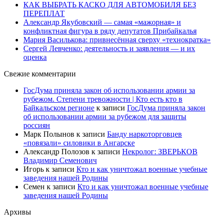
КАК ВЫБРАТЬ КАСКО ДЛЯ АВТОМОБИЛЯ БЕЗ
ПЕРЕПЛАТ
Александр Якубовский — самая «мажорная» и
конфликтная фигура в ряду депутатов Прибайкалья
Мария Василькова: привнесённая сверху «технократка»
Сергей Левченко: деятельность и заявления — и их
оценка
Свежие комментарии
ГосДума приняла закон об использовании армии за
рубежом. Степени тревожности | Кто есть кто в
Байкальском регионе
к записи
ГосДума приняла закон
об использовании армии за рубежом для защиты
россиян
Марк Полынов
к записи
Банду наркоторговцев
«повязали» силовики в Ангарске
Александр Полозов
к записи
Некролог: ЗВЕРЬКОВ
Владимир Семенович
Игорь
к записи
Кто и как уничтожал военные учебные
заведения нашей Родины
Семен
к записи
Кто и как уничтожал военные учебные
заведения нашей Родины
Архивы