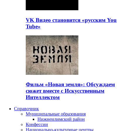
VK Видео становится «русским You
Tube»
Фильм «Новая земля»: Обсуждаем
сюжет вместе с Искусственным
Интеллектом
Справочник
Муниципальные образования
Нижнеилимский район
Конфессии
Национально-культурные центры