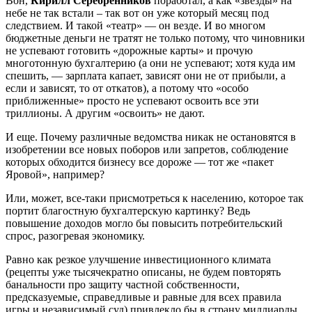
Вон,
Кирилл Серебренников
поработал, а как «звезды» на
небе не так встали – так вот он уже который месяц под
следствием. И такой «театр» — он везде. И во многом
бюджетные деньги не тратят не только потому, что чиновники
не успевают готовить «дорожные карты» и прочую
многотонную бухгалтерию (а они не успевают; хотя куда им
спешить, — зарплата капает, зависят они не от прибыли, а
если и зависят, то от откатов), а потому что «особо
приближенные» просто не успевают освоить все эти
триллионы. А другим «освоить» не дают.
И еще. Почему различные ведомства никак не остановятся в
изобретении все новых поборов или запретов, соблюдение
которых обходится бизнесу все дороже — тот же «пакет
Яровой», например?
Или, может, все-таки присмотреться к населению, которое так
портит благостную бухгалтерскую картинку? Ведь
повышение доходов могло бы повысить потребительский
спрос, разогревая экономику.
Равно как резкое улучшение инвестиционного климата
(рецепты уже тысячекратно описаны, не будем повторять
банальности про защиту частной собственности,
предсказуемые, справедливые и равные для всех правила
игры и независимый суд) привлекло бы в страну миллиарды