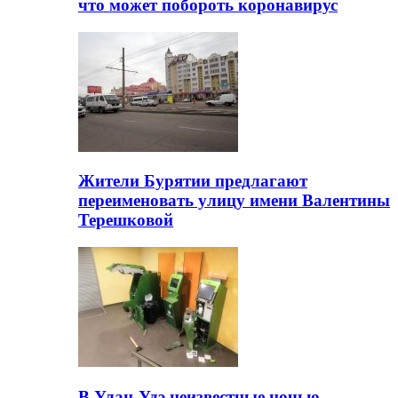
что может побороть коронавирус
Жители Бурятии предлагают
переименовать улицу имени Валентины
Терешковой
В Улан-Удэ неизвестные ночью