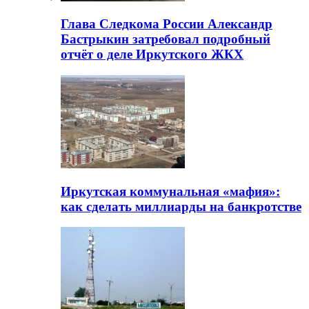
Глава Следкома России Александр
Бастрыкин затребовал подробный
отчёт о деле Иркутского ЖКХ
Иркутская коммунальная «мафия»:
как сделать миллиарды на банкротстве