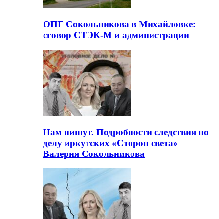
ОПГ Сокольникова в Михайловке:
сговор СТЭК-М и администрации
Нам пишут. Подробности следствия по
делу иркутских «Сторон света»
Валерия Сокольникова