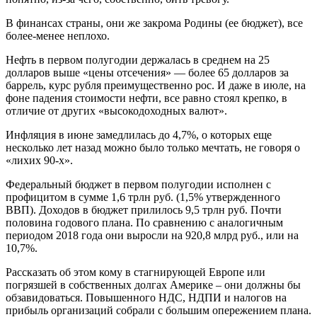
В финансах страны, они же закрома Родины (ее бюджет), все
более-менее неплохо.
Нефть в первом полугодии держалась в среднем на 25
долларов выше «цены отсечения» — более 65 долларов за
баррель, курс рубля преимущественно рос. И даже в июле, на
фоне падения стоимости нефти, все равно стоял крепко, в
отличие от других «высокодоходных валют».
Инфляция в июне замедлилась до 4,7%, о которых еще
несколько лет назад можно было только мечтать, не говоря о
«лихих 90-х».
Федеральный бюджет в первом полугодии исполнен с
профицитом в сумме 1,6 трлн руб. (1,5% утвержденного
ВВП). Доходов в бюджет прилилось 9,5 трлн руб. Почти
половина годового плана. По сравнению с аналогичным
периодом 2018 года они выросли на 920,8 млрд руб., или на
10,7%.
Рассказать об этом кому в стагнирующей Европе или
погрязшей в собственных долгах Америке – они должны бы
обзавидоваться. Повышенного НДС, НДПИ и налогов на
прибыль организаций собрали с большим опережением плана.