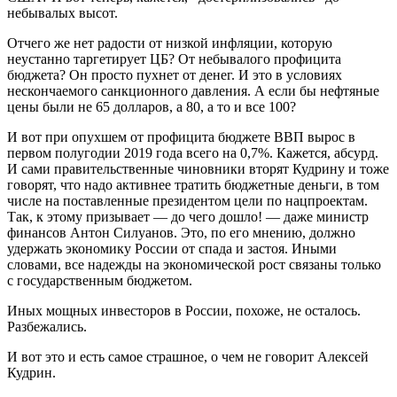
небывалых высот.
Отчего же нет радости от низкой инфляции, которую
неустанно таргетирует ЦБ? От небывалого профицита
бюджета? Он просто пухнет от денег. И это в условиях
нескончаемого санкционного давления. А если бы нефтяные
цены были не 65 долларов, а 80, а то и все 100?
И вот при опухшем от профицита бюджете ВВП вырос в
первом полугодии 2019 года всего на 0,7%. Кажется, абсурд.
И сами правительственные чиновники вторят Кудрину и тоже
говорят, что надо активнее тратить бюджетные деньги, в том
числе на поставленные президентом цели по нацпроектам.
Так, к этому призывает — до чего дошло! — даже министр
финансов Антон Силуанов. Это, по его мнению, должно
удержать экономику России от спада и застоя. Иными
словами, все надежды на экономической рост связаны только
с государственным бюджетом.
Иных мощных инвесторов в России, похоже, не осталось.
Разбежались.
И вот это и есть самое страшное, о чем не говорит Алексей
Кудрин.