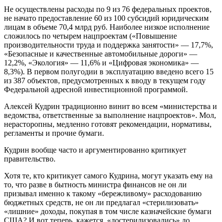
Не осуществлены расходы по 9 из 76 федеральных проектов,
не начато предоставление 60 из 100 субсидий юридическим
лицам в объеме 70,4 млрд руб. Наиболее низкое исполнение
сложилось по четырем нацпроектам («Повышение
производительности труда и поддержка занятости» — 17,7%,
«Безопасные и качественные автомобильные дороги» —
12,2%, «Экология» — 11,6% и «Цифровая экономика» —
8,3%). В первом полугодии в эксплуатацию введено всего 15
из 387 объектов, предусмотренных к вводу в текущем году
Федеральной адресной инвестиционной программой.
Алексей Кудрин традиционно винит во всем «министерства и
ведомства, ответственные за выполнение нацпроектов». Мол,
нерасторопны, медленно готовят рекомендации, нормативы,
регламенты и прочие бумаги.
Кудрин вообще часто и аргументированно критикует
правительство.
Хотя те, кто критикует самого Кудрина, могут указать ему на
то, что разве в бытность министра финансов не он ли
призывал именно к такому «бережливому» расходованию
бюджетных средств, не он ли предлагал «стерилизовать»
«лишние» доходы, покупая в том числе казначейские бумаги
США? И вот теперь, кажется, «достерилизовались» до