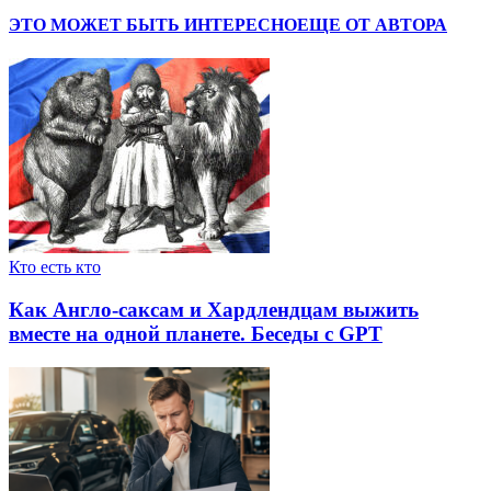
ЭТО МОЖЕТ БЫТЬ ИНТЕРЕСНО
ЕЩЕ ОТ АВТОРА
Кто есть кто
Как Англо-саксам и Хардлендцам выжить
вместе на одной планете. Беседы с GPT