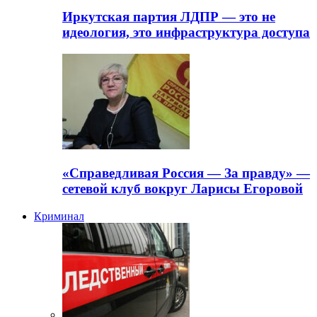
Иркутская партия ЛДПР — это не
идеология, это инфраструктура доступа
«Справедливая Россия — За правду» —
сетевой клуб вокруг Ларисы Егоровой
Криминал