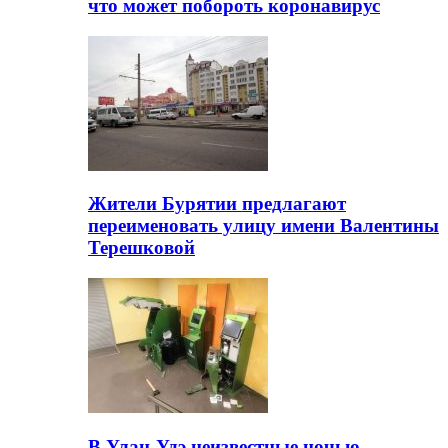
что может побороть коронавирус
Жители Бурятии предлагают
переименовать улицу имени Валентины
Терешковой
В Улан-Удэ неизвестные ночью