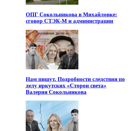
ОПГ Сокольникова в Михайловке:
сговор СТЭК-М и администрации
Нам пишут. Подробности следствия по
делу иркутских «Сторон света»
Валерия Сокольникова