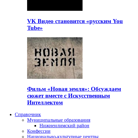
VK Видео становится «русским You
Tube»
Фильм «Новая земля»: Обсуждаем
сюжет вместе с Искусственным
Интеллектом
Справочник
Муниципальные образования
Нижнеилимский район
Конфессии
Национально-культурные центры