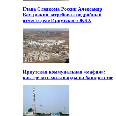
Глава Следкома России Александр
Бастрыкин затребовал подробный
отчёт о деле Иркутского ЖКХ
Иркутская коммунальная «мафия»:
как сделать миллиарды на банкротстве