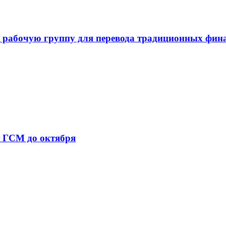
 рабочую группу для перевода традиционных фин
т ГСМ до октября