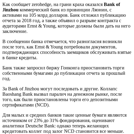
Как сообщает zerohedge, на грани краха оказался
Bank of
Jinzhou
коммерческий банк из провинции Ляонин, с
активами на 105 млрд долларов. Банк отложил публикацию
отчета за 2018 год, а также объявил о разрыве контракта с
аудиторами Ernst & Young, которые должны были дать на него
заключение.
В сообщении банка отмечается, что разногласия возникли
после того, как Ernst & Young потребовали документов,
подтверждающих способность заемщиков обслуживать взятые
в банке кредиты.
Банк также запросил биржу Гонконга приостановить торги
собственными бумагами до публикации отчета за прошлый
год.
За Bank of Jinzhou могут последовать и другие. Коллапс
Baoshang Bank вызвал паралич на денежном рынке, после
того, как были приостановлены торги его депозитными
сертификатами (NCD).
Для малых и средних банков такие ценные бумаги являются
источником от 23% до 31% фондирования, оценивают
аналитики Deutsche Bank: однако теперь желающих
кредитовать коллег под залог NCD становится все меньше.