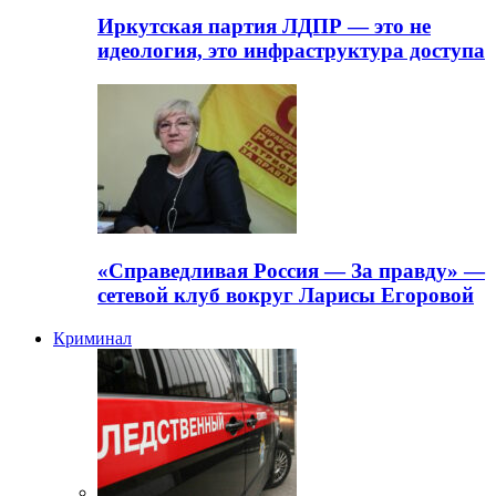
Иркутская партия ЛДПР — это не
идеология, это инфраструктура доступа
«Справедливая Россия — За правду» —
сетевой клуб вокруг Ларисы Егоровой
Криминал