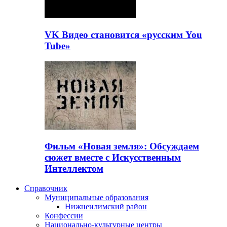
VK Видео становится «русским You
Tube»
Фильм «Новая земля»: Обсуждаем
сюжет вместе с Искусственным
Интеллектом
Справочник
Муниципальные образования
Нижнеилимский район
Конфессии
Национально-культурные центры