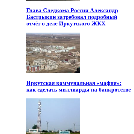
Глава Следкома России Александр
Бастрыкин затребовал подробный
отчёт о деле Иркутского ЖКХ
Иркутская коммунальная «мафия»:
как сделать миллиарды на банкротстве