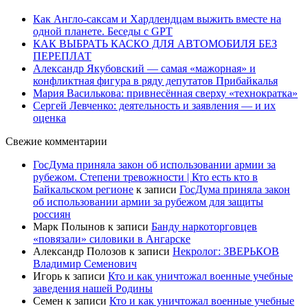
Как Англо-саксам и Хардлендцам выжить вместе на
одной планете. Беседы с GPT
КАК ВЫБРАТЬ КАСКО ДЛЯ АВТОМОБИЛЯ БЕЗ
ПЕРЕПЛАТ
Александр Якубовский — самая «мажорная» и
конфликтная фигура в ряду депутатов Прибайкалья
Мария Василькова: привнесённая сверху «технократка»
Сергей Левченко: деятельность и заявления — и их
оценка
Свежие комментарии
ГосДума приняла закон об использовании армии за
рубежом. Степени тревожности | Кто есть кто в
Байкальском регионе
к записи
ГосДума приняла закон
об использовании армии за рубежом для защиты
россиян
Марк Полынов
к записи
Банду наркоторговцев
«повязали» силовики в Ангарске
Александр Полозов
к записи
Некролог: ЗВЕРЬКОВ
Владимир Семенович
Игорь
к записи
Кто и как уничтожал военные учебные
заведения нашей Родины
Семен
к записи
Кто и как уничтожал военные учебные