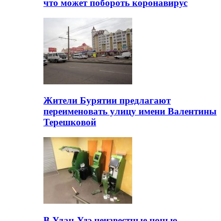
что может побороть коронавирус
Жители Бурятии предлагают
переименовать улицу имени Валентины
Терешковой
В Улан-Удэ неизвестные ночью