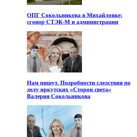
ОПГ Сокольникова в Михайловке:
сговор СТЭК-М и администрации
Нам пишут. Подробности следствия по
делу иркутских «Сторон света»
Валерия Сокольникова