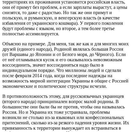
территориях их проживания установится российская власть,
они её примут без проблем, а если зарплаты вырастут, а цены
снизятся, то даже с радостью. Но так же они примут и
польскую, и румынскую, и венгерскую власть (в качестве
избавления от украинского кошмара). У первого поколения
будут проблемы с языком, но второе, а тем более третье
полностью ассимилируется.
Объясню на примере. Для меня, так же как и для многих моих
друзей (единого народа), Родиной являлась большая Россия
(от Варшавы до Японии и от Белого моря, до Чёрного). Если
от неё отламывался кусок и его оказывалось невозможным
воссоединить, значит воссоединяться надо было в
индивидуальном порядке. Что миллионы людей и сделали
после февраля 2014 года, когда последние надежды на
возможность мирной интеграции Украины в общие с Россией
экономические и политические структуры исчезли.
В противоположность этому, для русскоязычных украинцев
(второго народа) принципиален вопрос малой родины. В
большинстве они были бы не против, чтобы она называлась
Россия. Но и Украина их тоже устраивала, проблемы
возникли не столько из-за языковых или конфессиональных
притеснений, сколько из-за резкого падения уровня жизни. Их
привязанность к территории вынуждает их встраиваться в