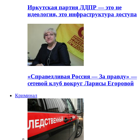
Иркутская партия ЛДПР — это не
идеология, это инфраструктура доступа
«Справедливая Россия — За правду» —
сетевой клуб вокруг Ларисы Егоровой
Криминал