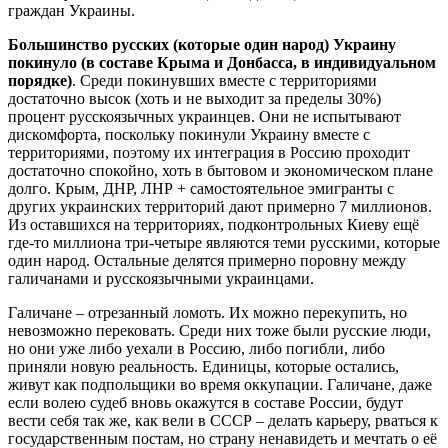
граждан Украины.
Большинство русских (которые один народ) Украину
покинуло (в составе Крыма и Донбасса, в индивидуальном
порядке)
. Среди покинувших вместе с территориями
достаточно высок (хоть и не выходит за пределы 30%)
процент русскоязычных украинцев. Они не испытывают
дискомфорта, поскольку покинули Украину вместе с
территориями, поэтому их интеграция в Россию проходит
достаточно спокойно, хоть в бытовом и экономическом плане
долго. Крым, ДНР, ЛНР + самостоятельное эмигранты с
других украинских территорий дают примерно 7 миллионов.
Из оставшихся на территориях, подконтрольных Киеву ещё
где-то миллиона три-четыре являются теми русскими, которые
один народ. Остальные делятся примерно поровну между
галичанами и русскоязычными украинцами.
Галичане – отрезанный ломоть. Их можно перекупить, но
невозможно перековать. Среди них тоже были русские люди,
но они уже либо уехали в Россию, либо погибли, либо
приняли новую реальность. Единицы, которые остались,
живут как подпольщики во время оккупации. Галичане, даже
если волею судеб вновь окажутся в составе России, будут
вести себя так же, как вели в СССР – делать карьеру, рваться к
государственным постам, но страну ненавидеть и мечтать о её