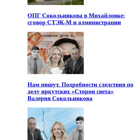
ОПГ Сокольникова в Михайловке:
сговор СТЭК-М и администрации
Нам пишут. Подробности следствия по
делу иркутских «Сторон света»
Валерия Сокольникова