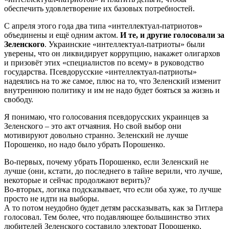
обеспечить удовлетворение их базовых потребностей.
С апреля этого года два типа «интеллектуал-патриотов»
объединены и ещё одним актом.
И те, и другие голосовали за
Зеленского
. Украинские «интеллектуал-патриоты» были
уверены, что он ликвидирует коррупцию, накажет олигархов
и призовёт этих «специалистов по всему» в руководство
государства. Псевдорусские «интеллектуал-патриоты»
надеялись на то же самое, плюс на то, что Зеленский изменит
внутреннюю политику и им не надо будет бояться за жизнь и
свободу.
Я понимаю, что голосования псевдорусских украинцев за
Зеленского – это акт отчаяния. Но свой выбор они
мотивируют довольно странно. Зеленский не лучше
Порошенко, но надо было убрать Порошенко.
Во-первых, почему убрать Порошенко, если Зеленский не
лучше (они, кстати, до последнего в тайне верили, что лучше,
некоторые и сейчас продолжают верить)?
Во-вторых, логика подсказывает, что если оба хуже, то лучше
просто не идти на выборы.
А то потом неудобно будет детям рассказывать, как за Гитлера
голосовал. Тем более, что подавляющее большинство этих
любителей Зеленского составило электорат Порошенко,