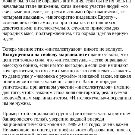
можно было бы не обращать внимания, если бы не их роль на
начальном этапе движения, когда именно участие людей «со
светлыми лицами», «с тремя высшими образованиями», «с
четырьмя языками», «многократно видевших Европу»,
«сделавших себя сами», но при этом так и оставшихся
девственными интеллектуально, служило примером для
народных масс, подтверждением, что борьба идёт за верную
идею.
Теперь мнение этих «интеллектуалов» никого не волнует.
Выпущенный на свободу маргиналитет
давно усвоил, что
ценится только сила, что «интеллектуалы» легко оправдают
одесскую бойню, если им это выгодно, а если они начинают
кочевряжиться, то их самих можно легко освежевать – власть-
то давно уже у «человека с ружьём» и никакой закон, никакая
полиция «интеллектуала» не защитит. Закон и порядок
уничтожены при активом участии «интеллектуалов» именно
для того, чтобы законом стала воля олигархата, реализуемая
вооружённым маргиналитетом. «Интеллектуалы»-посредники
им не нужны.
Пример этой социальной группы («интеллектуал-патриотов»
бандеровского толка), уверенно шедшей впереди
националистических колонн в 1989-2014 годах, очень важен.
Не имеющие ни опыта, ни профильного образования, ничего,