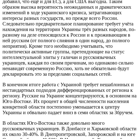
добавил, что ещё и для ЕС), а для США выгодна. Таким
образом высока вероятность неожиданных и драматических
изменений в ходе украинского кризиса, затрагивающих
интересы разных государств, но прежде всего России.
Следовательно предварительное планирование требует учёта
нахождения на территории Украины трёх разных народов, по-
разному на деле относящихся к России и к проживающим в
ней русским (от полного слияния в один народ, до полного
неприятия). Кроме того необходимо учитывать, что
политически активные группы, претендующие на статус
интеллектуальной элиты у галичан и русскоязычных
украинцев, каждая по своим причинам, но одинаково сильно
ненавидят современную Россию, хоть не обязательно будут
декларировать это за пределами социальных сетей.
В конечном итоге работа с Украиной требует нешаблонных и
нестандартных подходов дифференцированных от региона к
региону. Русские на Украине концентрируются, в основном на
Юго-Востоке. Их процент в общей численности населения
конкретной области постепенно уменьшается к центру
Украины и обвально падает вниз в семи областях за Збручем.
В областях Юго-Востока также довольно много
русскоязычных украинцев. В Донбассе и Харьковской области
их около 30-40%. В Днепропетровской, Запорожской и на юге