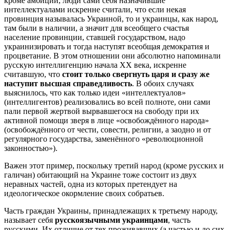
кроме амбиций, люди сами себя назначившие
интеллектуалами искренне считали, что если некая
провинция называлась Украиной, то и украинцы, как народ,
там были в наличии, а значит для всеобщего счастья
население провинции, ставшей государством, надо
украинизировать и тогда наступят всеобщая демократия и
процветание. В этом отношении они абсолютно напоминали
русскую интеллигенцию начала ХХ века, искренне
считавшую, что
стоит только свергнуть царя и сразу же
наступит высшая справедливость
. В обоих случаях
выяснилось, что как только идеи «интеллектуалов»
(интеллигентов) реализовались во всей полноте, они сами
пали первой жертвой вырвавшегося на свободу при их
активной помощи зверя в лице «освобождённого народа»
(освобождённого от чести, совести, религии, а заодно и от
регулярного государства, заменённого «революционной
законностью»).
Важен этот пример, поскольку третий народ (кроме русских и
галичан) обитающий на Украине тоже состоит из двух
неравных частей, одна из которых претендует на
идеологическое окормление своих собратьев.
Часть граждан Украины, принадлежащих к третьему народу,
называет себя
русскоязычными украинцами
, часть
русскими. Их отличие от тех проживавших (а частью и до сих