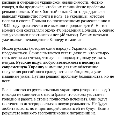
распаде и очередной украинской независимости. Честно
говоря, я бы предпочёл, чтобы их галицийские проблемы
решали поляки. У них богатый опыт. Они за двадцать лет
выводят украинство почти в ноль. Те украинцы, которые
попали в состав Польши по послевоенному размежеванию в
1945 году практически все выжили и родили детей. На тот
момент они составляли около 4% населения Польши. А сейчас
там украинцев практически нет (48 тысяч). Все их потомки
уже поляки, ненавидящие Бандеру и галичан.
Исход русских (которые один народ) с Украины будет
продолжаться. Сейчас пытаются уехать даже те, кто четыре-
пять лет назад считал, что лучше подождать, кому уезжать
некуда.
Русские ищут любую возможность покинуть
современную Украину
и именно для них облегчение
получения российского гражданства необходимо, а уже
изданные указы Путина решают проблему большинства, но не
всех.
Большинство из русскоязычных украинцев (второго народа)
никогда не сдвинется с места (разве что совсем уж станет
голодно и работа в стране полностью исчезнет). Они будут
постепенно интегрироваться в новую реальность. Не будут
любить власть, но и противодействовать ей не будут. Если в
результате каких-то геополитических потрясений на