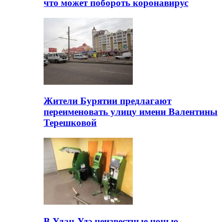
что может побороть коронавирус
Жители Бурятии предлагают
переименовать улицу имени Валентины
Терешковой
В Улан-Удэ неизвестные ночью