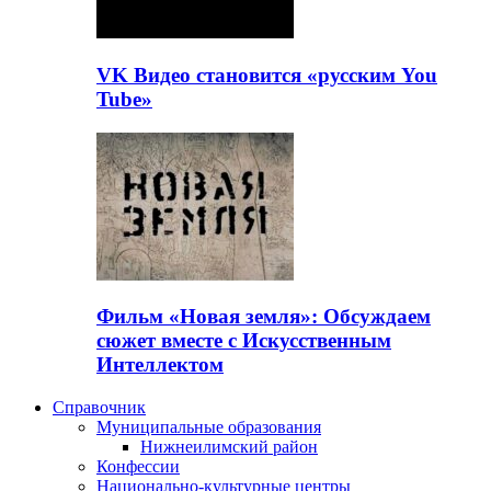
VK Видео становится «русским You
Tube»
Фильм «Новая земля»: Обсуждаем
сюжет вместе с Искусственным
Интеллектом
Справочник
Муниципальные образования
Нижнеилимский район
Конфессии
Национально-культурные центры