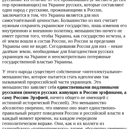
пор проживающих) на Украине русских, которые составляют
один народ с русскими, проживающими в России,
заключается в том, что Украина является для них
самостоятельной ценностью. Большинство из них считает
нужным сохранить украинское государство, лишь изменив его
внутреннюю и внешнюю политику, меньшинство ничего не
имеет против того, чтобы Украина, как государство исчезла, а
её земли вошли в состав России, но России за пределами
Украины они не видят. Сегодняшняя Россия для них – некие
далёкие земли, необходимые для благоденствия русских
украинцев на Украине и неосмотрительно потерянные
государственной властью Украины.
У этого народа существует собственное «интеллектуальное»
меньшинство, которое пытается стать идеологами так
называемой пророссийской части украинцев. Это
меньшинство заявляет себя
единственными подлинными
русскими (именуя русских живущих в России эрэфянами, а
саму Россию Эрэфией
, ничего общего не имеющей с
истинной исторической Россией). Это меньшинство
абсолютно уверенно, что именно оно знает единственно-
правильный рецепт поведения России и российской власти в
каждый момент времени, на каждом очередном
геополитическом вираже. Они, как и их коллеги из
галицийского «патриотического» лагеря, абсолютно уверенны