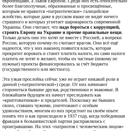
европейцами, а Львов Европой. Среди них есть относительно
более благополучные, образованные и просвещённые,
которым не нравится «патриотическое» галицийское
жлобство, которые даже в русском языке не видят ничего
страшного и которых угнетает шароварность современной
Украины. Они считают, что
надо бороться с коррупцией,
строить Европу на Украине и прочие правильные вещи
.
Только делать они это хотят не вместе с Россией, а вопреки
России, которую почему-то считают врагом. Они всё ещё
надеются, что у них наконец появится власть, которая
прекратит воровать и станет платить налоги, но сами налоги
платить не хотят и желают, чтобы их частные (никому не
нужные) проекты финансировались за счёт бюджета
(государственного или местного).
Эта узкая прослойка сейчас уже не играет никакой роли в
данной («патриотической») среде. От них начинают
сторониться бывшие друзья, родственники и знакомые. В
ближайшем будущем их начнут преследовать как
«криптоватников» и предателей. Поскольку же бывших
своих, ставших чужими, уничтожают с особым
удовольствием, многим из них предстоит на своём опыте
понять что и как происходило в 1937 году, когда победившая
фракция в большевистской партии расправлялась с
проигравшими. На этих «патриотов с человеческим лицом»