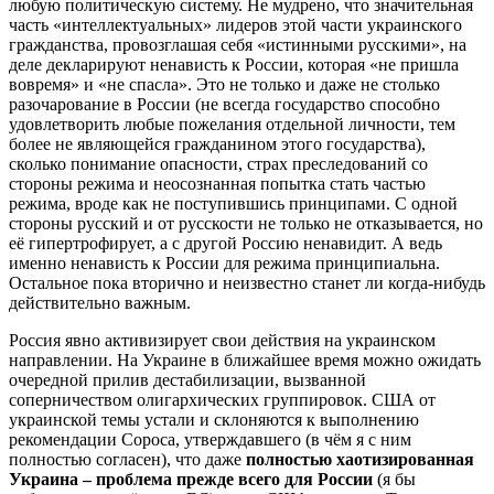
любую политическую систему. Не мудрено, что значительная
часть «интеллектуальных» лидеров этой части украинского
гражданства, провозглашая себя «истинными русскими», на
деле декларируют ненависть к России, которая «не пришла
вовремя» и «не спасла». Это не только и даже не столько
разочарование в России (не всегда государство способно
удовлетворить любые пожелания отдельной личности, тем
более не являющейся гражданином этого государства),
сколько понимание опасности, страх преследований со
стороны режима и неосознанная попытка стать частью
режима, вроде как не поступившись принципами. С одной
стороны русский и от русскости не только не отказывается, но
её гипертрофирует, а с другой Россию ненавидит. А ведь
именно ненависть к России для режима принципиальна.
Остальное пока вторично и неизвестно станет ли когда-нибудь
действительно важным.
Россия явно активизирует свои действия на украинском
направлении. На Украине в ближайшее время можно ожидать
очередной прилив дестабилизации, вызванной
соперничеством олигархических группировок. США от
украинской темы устали и склоняются к выполнению
рекомендации Сороса, утверждавшего (в чём я с ним
полностью согласен), что даже
полностью хаотизированная
Украина – проблема прежде всего для России
(я бы