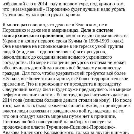
избравший его в 2014 году в первом туре, под крики о том,
что «незамаранный» Порошенко будет лучше и надо убрать
Турчинова «у которого руки в крови».
Я много раз говорил, что дело не в Зеленском, не в
Порошенко и даже не в американцах.
Дело в системе
олигархического правления
, окончательно сложившейся на
Украине к концу первого срока Кучмы (в 1998-1999 годах).
Она нацелена на использование в интересах узкой группы
людей (в идеале – одного человека) всех ресурсов,
накопленных до создания независимого украинского
государства. По мере истощения ресурсов система не может
обеспечивать достойную жизнь всё большему количеству
граждан. Для того, чтобы удержаться ей требуется всё более
жёсткое, всё более тоталитарное, всё более террористическое
правление. Что и происходит от президента к президенту.
Следующий всегда был и будет хуже предыдущего. На мирное
реформирование системы было трудно рассчитывать даже до
2014 года (слишком большие деньги стояли на кону). Но после
того, как власть была захвачена силой оружия, а пришедшие к
власти люди развязали гражданскую войну, надежды на то,
что они отдадут власть мирным путём нет в принципе.
Поэтому любой голосующий на выборах голосует за
продолжение власти Турчинова-Яценюка-Порошенко-
Авакова-Билецкого-Коломойского, только за другой ширмой.