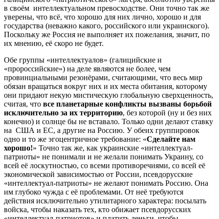
в своём интеллектуальном превосходстве. Они точно так же
уверены, что всё, что хорошо для них лично, хорошо и для
государства (неважно какого, российского или украинского).
Поскольку же Россия не выполняет их пожелания, значит, по
их мнению, её скоро не будет.
Обе группы «интеллектуалов» (галицийские и
«пророссийские») на деле являются не более, чем
провинциальными резонёрами, считающими, что весь мир
обязан вращаться вокруг них и их места обитания, которому
они придают некую мистическую глобальную сверхценность,
считая, что
все планетарные конфликты вызваны борьбой
исключительно за их территорию
, без которой (ну и без них
конечно) и солнце бы не вставало. Только одни делают ставку
на США и ЕС, а другие на Россию. У обеих группировок
одно и то же эгоцентричное требование: «
Сделайте нам
хорошо!
» Точно так же, как украинские «интеллектуал-
патриоты» не понимали и не желали понимать Украину, со
всей её лоскутностью, со всеми противоречиями, со всей её
экономической зависимостью от России, псевдорусские
«интеллектуал-патриоты» не желают понимать Россию. Она
им глубоко чужда с её проблемами. От неё требуются
действия исключительно утилитарного характера: посылать
войска, чтобы наказать тех, кто обижает псевдорусских
«интеллектуал-патриотов» и платить деньги, чтобы