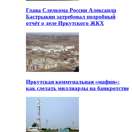
Глава Следкома России Александр
Бастрыкин затребовал подробный
отчёт о деле Иркутского ЖКХ
Иркутская коммунальная «мафия»:
как сделать миллиарды на банкротстве