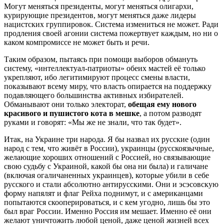
Могут меняться президенты, могут меняться олигархи,
курирующие президентов, могут меняться даже лидеры
нацистских группировок. Система измениться не может. Ради
продления своей агонии система пожертвует каждым, но ни о
каком компромиссе не может быть и речи.
Таким образом, пытаясь при помощи выборов обмануть
систему, «интеллектуал-патриоты» обеих мастей её только
укрепляют, ибо легитимируют процесс смены власти,
показывают всему миру, что власть опирается на поддержку
подавляющего большинства активных избирателей.
Обманывают они только электорат,
обещая ему нового
красивого и пушистого кота в мешке
, а потом разводят
руками и говорят: «Мы же не знали, что так будет».
Итак, на Украине три народа. Я бы назвал их русские (один
народ с тем, что живёт в России), украинцы (русскоязычные,
желающие хороших отношений с Россией, но связывающие
свою судьбу с Украиной, какой бы она ни была) и галичане
(включая огаличаненных украинцев), которые убили в себе
русского и стали абсолютно антирусскими. Они и эсэсовскую
форму напялят и флаг Рейха поднимут, и с американцами
попытаются скооперироваться, и с кем угодно, лишь бы это
был враг России. Именно Россия им мешает. Именно её они
желают уничтожить любой ценой, даже ценой жизней всех