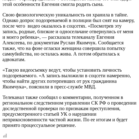
этой особенности Евгения смогла родить сына.
Свою физиологическую уникальность он хранила в тайне.
Однако допрос подозреваемой в полиции был снят на камеру,
после чего видео оказалось в соцсетях. «Посмотрев эту
запись, родные, близкие и односельчане отвернулись от меня
и моего ребенка», — рассказала телеканалу Евгения
Алексеева, по документам Руслан Якимчук. Сообщается
также, что на фоне огласки женщина совершила попытку
самоубийства, но осталась жива. А потом обратилась к
адвокатам.
«Такую видеосъемку ведут, чтобы установить личность
подозреваемого. «А запись выложили в соцсети намеренно,
чтобы найти других потерпевших от рук гражданина
Якимчука», пояснили в пресс-службе МВД.
Телеканал также сообщил о комментарии, полученном в
региональном следственном управлении СК РФ о проведении
доследственной проверки по признакам преступления,
предусмотренного статьей УК о нарушении
неприкосновенности частной жизни. По ее итогам и будет
принято процессуальное решение.