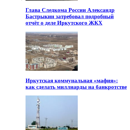
Глава Следкома России Александр
Бастрыкин затребовал подробный
отчёт о деле Иркутского ЖКХ
Иркутская коммунальная «мафия»:
как сделать миллиарды на банкротстве