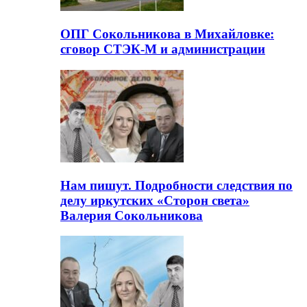
ОПГ Сокольникова в Михайловке:
сговор СТЭК-М и администрации
Нам пишут. Подробности следствия по
делу иркутских «Сторон света»
Валерия Сокольникова