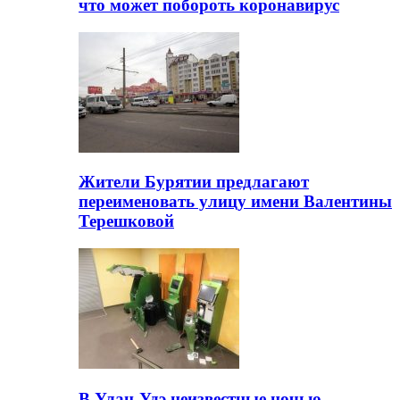
что может побороть коронавирус
Жители Бурятии предлагают
переименовать улицу имени Валентины
Терешковой
В Улан-Удэ неизвестные ночью