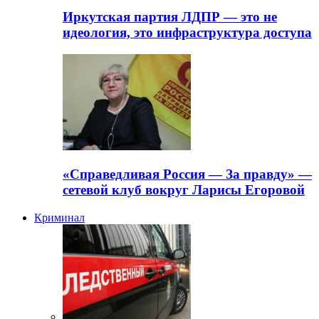
Иркутская партия ЛДПР — это не
идеология, это инфраструктура доступа
«Справедливая Россия — За правду» —
сетевой клуб вокруг Ларисы Егоровой
Криминал