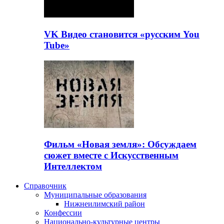
VK Видео становится «русским You
Tube»
Фильм «Новая земля»: Обсуждаем
сюжет вместе с Искусственным
Интеллектом
Справочник
Муниципальные образования
Нижнеилимский район
Конфессии
Национально-культурные центры