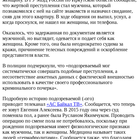
что жертвой преступления стал мужчина, который
познакомился с ней на сайте знакомств и назначил свидание,
сняв для этого квартиру. В ходе общения он выпил, уснул, а
когда проснулся, не нашел ни женщины, ни телефона.
Оказалось, что задержанная по документам является
мужчиной, но выглядит, одевается и подает себя как
женщина. Кроме того, она была неоднократно судима за
кражи, причинение телесных повреждений и оскорбление
представителя власти.
В полиции подчеркнули, что «подозреваемый мог
систематически совершать подобные преступления, а
несоответствие анкетных данных с фактической внешностью
использовать в качестве своего профессионального
криминального почерка».
Подробную историю подозреваемой (-ого)
приводит телеканал
«АС Байкал ТВ»
. Сообщается, что теперь
ее зовут Евгения Алексеева. В 2015 году она через суд
поменяла пол, а ранее была Русланом Якимчуком. Проводить
операцию по смене пола не потребовалось, поскольку при
рождении подозреваемая имеет физиологические признаки
как мужчины, так и женщины. Медицина называет таких
людей «гермафродитами». Сообщается также, что благодаря