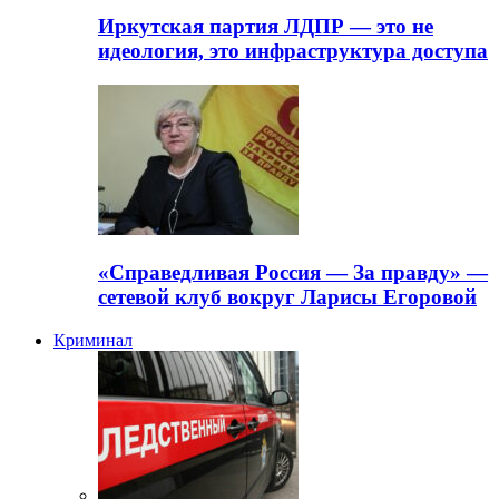
Иркутская партия ЛДПР — это не
идеология, это инфраструктура доступа
«Справедливая Россия — За правду» —
сетевой клуб вокруг Ларисы Егоровой
Криминал