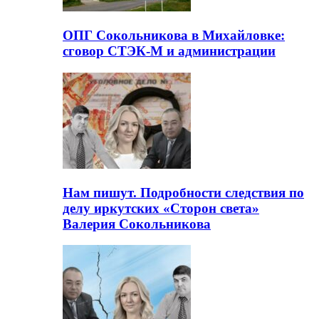
ОПГ Сокольникова в Михайловке:
сговор СТЭК-М и администрации
Нам пишут. Подробности следствия по
делу иркутских «Сторон света»
Валерия Сокольникова