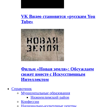
VK Видео становится «русским You
Tube»
Фильм «Новая земля»: Обсуждаем
сюжет вместе с Искусственным
Интеллектом
Справочник
Муниципальные образования
Нижнеилимский район
Конфессии
Национально-культурные центры