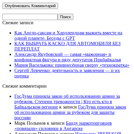
Свежие записи
Как Англо-саксам и Хардлендцам выжить вместе на
одной планете. Беседы с GPT
КАК ВЫБРАТЬ КАСКО ДЛЯ АВТОМОБИЛЯ БЕЗ
ПЕРЕПЛАТ
Александр Якубовский — самая «мажорная» и
конфликтная фигура в ряду депутатов Прибайкалья
Мария Василькова: привнесённая сверху «технократка»
Сергей Левченко: деятельность и заявления — и их
оценка
Свежие комментарии
ГосДума приняла закон об использовании армии за
рубежом. Степени тревожности | Кто есть кто в
Байкальском регионе
к записи
ГосДума приняла закон
об использовании армии за рубежом для защиты
россиян
Марк Полынов
к записи
Банду наркоторговцев
«повязали» силовики в Ангарске
Александр Полозов
к записи
Некролог: ЗВЕРЬКОВ