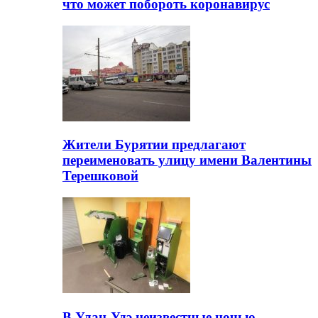
что может побороть коронавирус
Жители Бурятии предлагают
переименовать улицу имени Валентины
Терешковой
В Улан-Удэ неизвестные ночью