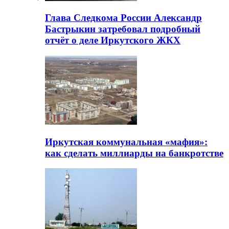
Глава Следкома России Александр
Бастрыкин затребовал подробный
отчёт о деле Иркутского ЖКХ
Иркутская коммунальная «мафия»:
как сделать миллиарды на банкротстве