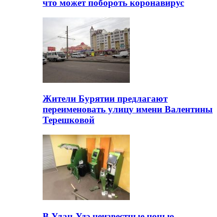
что может побороть коронавирус
Жители Бурятии предлагают
переименовать улицу имени Валентины
Терешковой
В Улан-Удэ неизвестные ночью