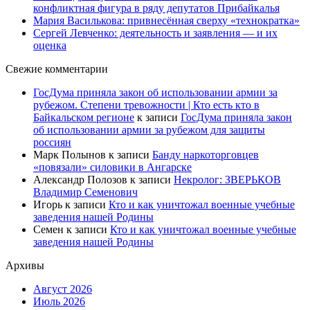
конфликтная фигура в ряду депутатов Прибайкалья
Мария Василькова: привнесённая сверху «технократка»
Сергей Левченко: деятельность и заявления — и их
оценка
Свежие комментарии
ГосДума приняла закон об использовании армии за
рубежом. Степени тревожности | Кто есть кто в
Байкальском регионе
к записи
ГосДума приняла закон
об использовании армии за рубежом для защиты
россиян
Марк Полынов
к записи
Банду наркоторговцев
«повязали» силовики в Ангарске
Александр Полозов
к записи
Некролог: ЗВЕРЬКОВ
Владимир Семенович
Игорь
к записи
Кто и как уничтожал военные учебные
заведения нашей Родины
Семен
к записи
Кто и как уничтожал военные учебные
заведения нашей Родины
Архивы
Август 2026
Июль 2026