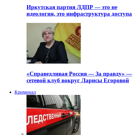
Иркутская партия ЛДПР — это не
идеология, это инфраструктура доступа
«Справедливая Россия — За правду» —
сетевой клуб вокруг Ларисы Егоровой
Криминал