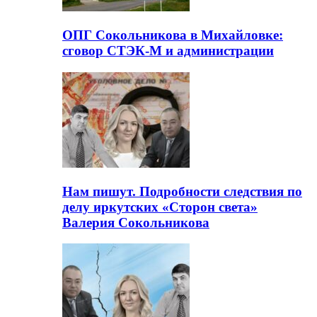
ОПГ Сокольникова в Михайловке:
сговор СТЭК-М и администрации
Нам пишут. Подробности следствия по
делу иркутских «Сторон света»
Валерия Сокольникова