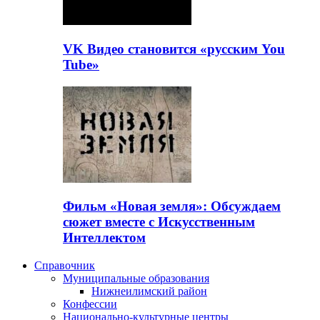
VK Видео становится «русским You
Tube»
Фильм «Новая земля»: Обсуждаем
сюжет вместе с Искусственным
Интеллектом
Справочник
Муниципальные образования
Нижнеилимский район
Конфессии
Национально-культурные центры