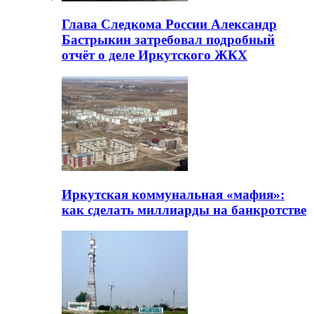
Глава Следкома России Александр
Бастрыкин затребовал подробный
отчёт о деле Иркутского ЖКХ
Иркутская коммунальная «мафия»:
как сделать миллиарды на банкротстве