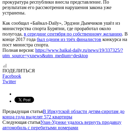
прокуратура республики внесла представление. По
результатам его рассмотрения нарушения закона уже
устранены.
Как сообщал «Байкал-Daily», Эрдэни Дымчиков ушёл из
министерства спорта Бурятии, где проработал около
полугода,
в середине сентября по собственному желанию
. В
конце 2017 года
был одним из трёх финалистов
конкурса на
пост министра спорта.
Полная версия:
https://www.baikal-daily.ru/news/19/337325/?
utm_source=yxnews&utm_medium=desktop
ПОДЕЛИТЬСЯ
Facebook
Twitter
Предыдущая статья
В Иркутской области детям-сиротам до
конца года выделят 572 квартиры
Следующая статья
Улан-Удэнке удалось вернуть продавцу
автомобиль с перебитыми номерами