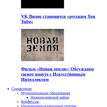
VK Видео становится «русским You
Tube»
Фильм «Новая земля»: Обсуждаем
сюжет вместе с Искусственным
Интеллектом
Справочник
Муниципальные образования
Нижнеилимский район
Конфессии
Национально-культурные центры