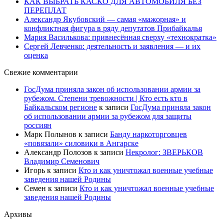
КАК ВЫБРАТЬ КАСКО ДЛЯ АВТОМОБИЛЯ БЕЗ
ПЕРЕПЛАТ
Александр Якубовский — самая «мажорная» и
конфликтная фигура в ряду депутатов Прибайкалья
Мария Василькова: привнесённая сверху «технократка»
Сергей Левченко: деятельность и заявления — и их
оценка
Свежие комментарии
ГосДума приняла закон об использовании армии за
рубежом. Степени тревожности | Кто есть кто в
Байкальском регионе
к записи
ГосДума приняла закон
об использовании армии за рубежом для защиты
россиян
Марк Полынов
к записи
Банду наркоторговцев
«повязали» силовики в Ангарске
Александр Полозов
к записи
Некролог: ЗВЕРЬКОВ
Владимир Семенович
Игорь
к записи
Кто и как уничтожал военные учебные
заведения нашей Родины
Семен
к записи
Кто и как уничтожал военные учебные
заведения нашей Родины
Архивы