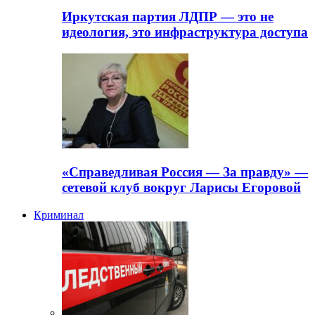
Иркутская партия ЛДПР — это не
идеология, это инфраструктура доступа
«Справедливая Россия — За правду» —
сетевой клуб вокруг Ларисы Егоровой
Криминал