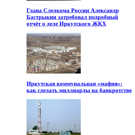
Глава Следкома России Александр
Бастрыкин затребовал подробный
отчёт о деле Иркутского ЖКХ
Иркутская коммунальная «мафия»:
как сделать миллиарды на банкротстве