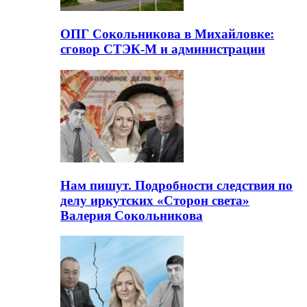
ОПГ Сокольникова в Михайловке:
сговор СТЭК-М и администрации
Нам пишут. Подробности следствия по
делу иркутских «Сторон света»
Валерия Сокольникова