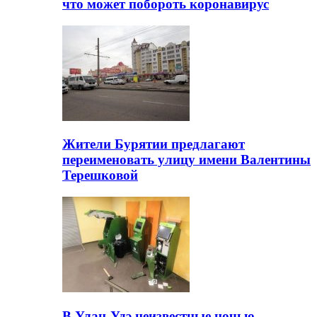
что может побороть коронавирус
Жители Бурятии предлагают
переименовать улицу имени Валентины
Терешковой
В Улан-Удэ неизвестные ночью