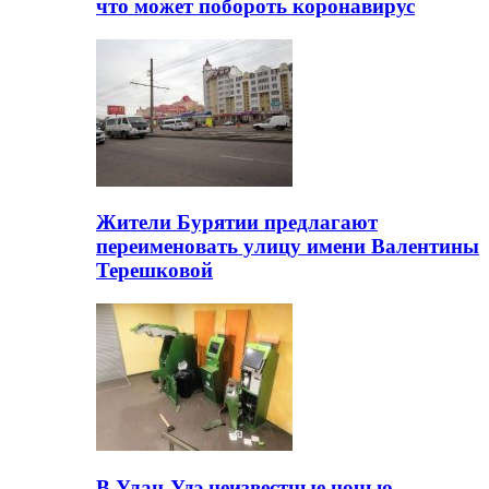
что может побороть коронавирус
Жители Бурятии предлагают
переименовать улицу имени Валентины
Терешковой
В Улан-Удэ неизвестные ночью