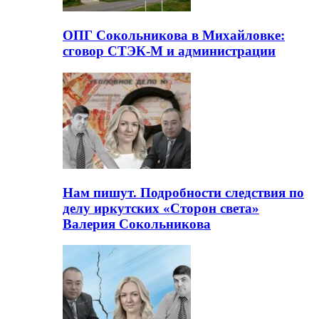
ОПГ Сокольникова в Михайловке:
сговор СТЭК-М и администрации
Нам пишут. Подробности следствия по
делу иркутских «Сторон света»
Валерия Сокольникова