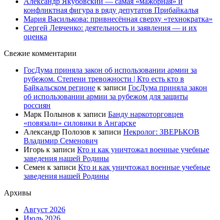
Александр Якубовский — самая «мажорная» и
конфликтная фигура в ряду депутатов Прибайкалья
Мария Василькова: привнесённая сверху «технократка»
Сергей Левченко: деятельность и заявления — и их
оценка
Свежие комментарии
ГосДума приняла закон об использовании армии за
рубежом. Степени тревожности | Кто есть кто в
Байкальском регионе
к записи
ГосДума приняла закон
об использовании армии за рубежом для защиты
россиян
Марк Полынов
к записи
Банду наркоторговцев
«повязали» силовики в Ангарске
Александр Полозов
к записи
Некролог: ЗВЕРЬКОВ
Владимир Семенович
Игорь
к записи
Кто и как уничтожал военные учебные
заведения нашей Родины
Семен
к записи
Кто и как уничтожал военные учебные
заведения нашей Родины
Архивы
Август 2026
Июль 2026