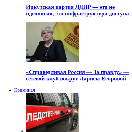
Иркутская партия ЛДПР — это не
идеология, это инфраструктура доступа
«Справедливая Россия — За правду» —
сетевой клуб вокруг Ларисы Егоровой
Криминал