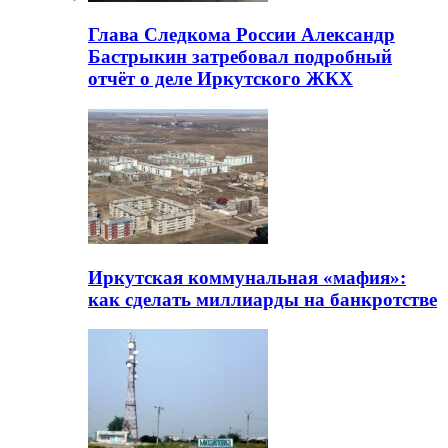
Глава Следкома России Александр
Бастрыкин затребовал подробный
отчёт о деле Иркутского ЖКХ
Иркутская коммунальная «мафия»:
как сделать миллиарды на банкротстве