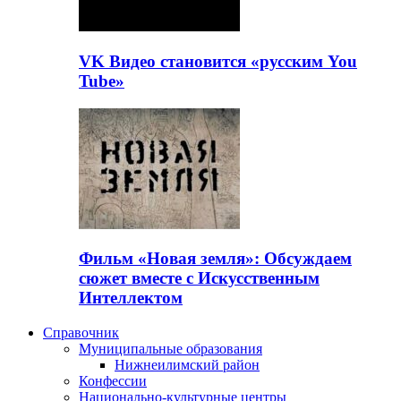
VK Видео становится «русским You
Tube»
Фильм «Новая земля»: Обсуждаем
сюжет вместе с Искусственным
Интеллектом
Справочник
Муниципальные образования
Нижнеилимский район
Конфессии
Национально-культурные центры