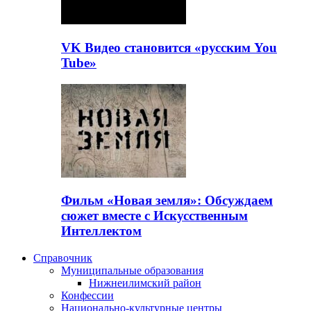
VK Видео становится «русским You
Tube»
Фильм «Новая земля»: Обсуждаем
сюжет вместе с Искусственным
Интеллектом
Справочник
Муниципальные образования
Нижнеилимский район
Конфессии
Национально-культурные центры