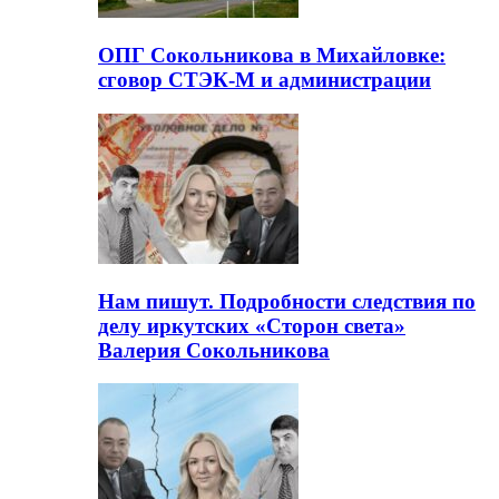
ОПГ Сокольникова в Михайловке:
сговор СТЭК-М и администрации
Нам пишут. Подробности следствия по
делу иркутских «Сторон света»
Валерия Сокольникова