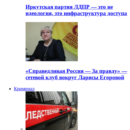
Иркутская партия ЛДПР — это не
идеология, это инфраструктура доступа
«Справедливая Россия — За правду» —
сетевой клуб вокруг Ларисы Егоровой
Криминал