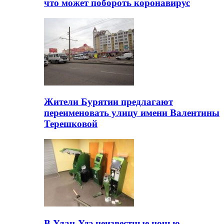
что может побороть коронавирус
Жители Бурятии предлагают
переименовать улицу имени Валентины
Терешковой
В Улан-Удэ неизвестные ночью