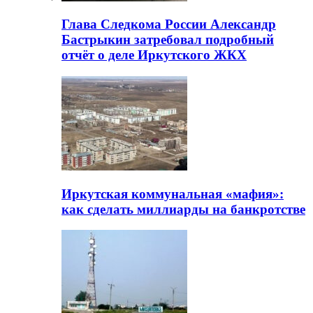
Глава Следкома России Александр
Бастрыкин затребовал подробный
отчёт о деле Иркутского ЖКХ
Иркутская коммунальная «мафия»:
как сделать миллиарды на банкротстве