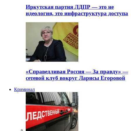
Иркутская партия ЛДПР — это не
идеология, это инфраструктура доступа
«Справедливая Россия — За правду» —
сетевой клуб вокруг Ларисы Егоровой
Криминал