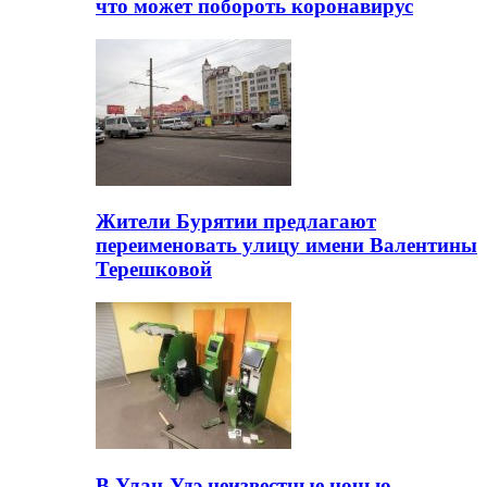
что может побороть коронавирус
Жители Бурятии предлагают
переименовать улицу имени Валентины
Терешковой
В Улан-Удэ неизвестные ночью