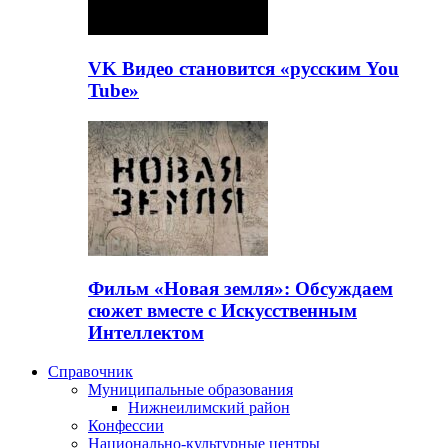
VK Видео становится «русским You
Tube»
Фильм «Новая земля»: Обсуждаем
сюжет вместе с Искусственным
Интеллектом
Справочник
Муниципальные образования
Нижнеилимский район
Конфессии
Национально-культурные центры