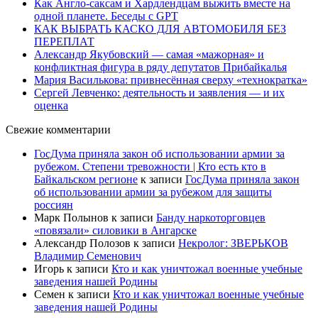
Как Англо-саксам и Хардлендцам выжить вместе на
одной планете. Беседы с GPT
КАК ВЫБРАТЬ КАСКО ДЛЯ АВТОМОБИЛЯ БЕЗ
ПЕРЕПЛАТ
Александр Якубовский — самая «мажорная» и
конфликтная фигура в ряду депутатов Прибайкалья
Мария Василькова: привнесённая сверху «технократка»
Сергей Левченко: деятельность и заявления — и их
оценка
Свежие комментарии
ГосДума приняла закон об использовании армии за
рубежом. Степени тревожности | Кто есть кто в
Байкальском регионе
к записи
ГосДума приняла закон
об использовании армии за рубежом для защиты
россиян
Марк Полынов
к записи
Банду наркоторговцев
«повязали» силовики в Ангарске
Александр Полозов
к записи
Некролог: ЗВЕРЬКОВ
Владимир Семенович
Игорь
к записи
Кто и как уничтожал военные учебные
заведения нашей Родины
Семен
к записи
Кто и как уничтожал военные учебные
заведения нашей Родины