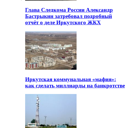
Глава Следкома России Александр
Бастрыкин затребовал подробный
отчёт о деле Иркутского ЖКХ
Иркутская коммунальная «мафия»:
как сделать миллиарды на банкротстве