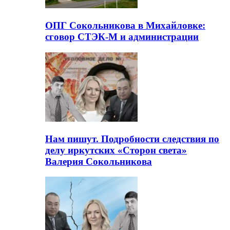
ОПГ Сокольникова в Михайловке:
сговор СТЭК-М и администрации
Нам пишут. Подробности следствия по
делу иркутских «Сторон света»
Валерия Сокольникова