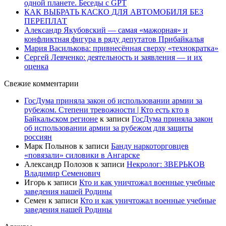
одной планете. Беседы с GPT
КАК ВЫБРАТЬ КАСКО ДЛЯ АВТОМОБИЛЯ БЕЗ
ПЕРЕПЛАТ
Александр Якубовский — самая «мажорная» и
конфликтная фигура в ряду депутатов Прибайкалья
Мария Василькова: привнесённая сверху «технократка»
Сергей Левченко: деятельность и заявления — и их
оценка
Свежие комментарии
ГосДума приняла закон об использовании армии за
рубежом. Степени тревожности | Кто есть кто в
Байкальском регионе
к записи
ГосДума приняла закон
об использовании армии за рубежом для защиты
россиян
Марк Полынов
к записи
Банду наркоторговцев
«повязали» силовики в Ангарске
Александр Полозов
к записи
Некролог: ЗВЕРЬКОВ
Владимир Семенович
Игорь
к записи
Кто и как уничтожал военные учебные
заведения нашей Родины
Семен
к записи
Кто и как уничтожал военные учебные
заведения нашей Родины