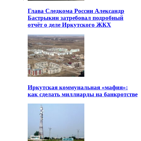
Глава Следкома России Александр
Бастрыкин затребовал подробный
отчёт о деле Иркутского ЖКХ
Иркутская коммунальная «мафия»:
как сделать миллиарды на банкротстве