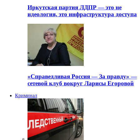
Иркутская партия ЛДПР — это не
идеология, это инфраструктура доступа
«Справедливая Россия — За правду» —
сетевой клуб вокруг Ларисы Егоровой
Криминал