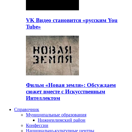
VK Видео становится «русским You
Tube»
Фильм «Новая земля»: Обсуждаем
сюжет вместе с Искусственным
Интеллектом
Справочник
Муниципальные образования
Нижнеилимский район
Конфессии
Национально-культурные центры