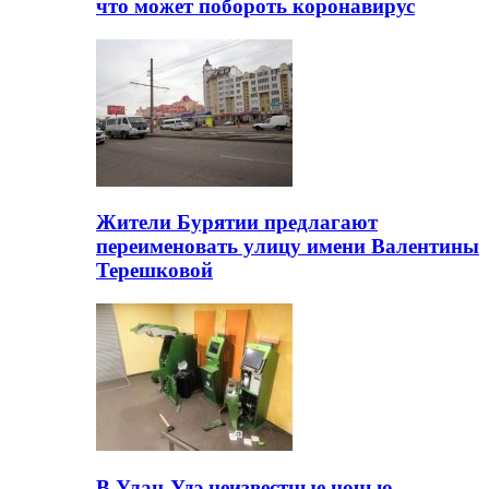
что может побороть коронавирус
Жители Бурятии предлагают
переименовать улицу имени Валентины
Терешковой
В Улан-Удэ неизвестные ночью