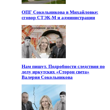
ОПГ Сокольникова в Михайловке:
сговор СТЭК-М и администрации
Нам пишут. Подробности следствия по
делу иркутских «Сторон света»
Валерия Сокольникова