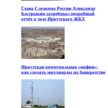
Глава Следкома России Александр
Бастрыкин затребовал подробный
отчёт о деле Иркутского ЖКХ
Иркутская коммунальная «мафия»:
как сделать миллиарды на банкротстве