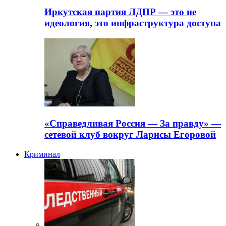
Иркутская партия ЛДПР — это не
идеология, это инфраструктура доступа
«Справедливая Россия — За правду» —
сетевой клуб вокруг Ларисы Егоровой
Криминал