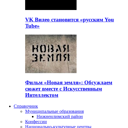
VK Видео становится «русским You
Tube»
Фильм «Новая земля»: Обсуждаем
сюжет вместе с Искусственным
Интеллектом
Справочник
Муниципальные образования
Нижнеилимский район
Конфессии
Национально-культурные центры