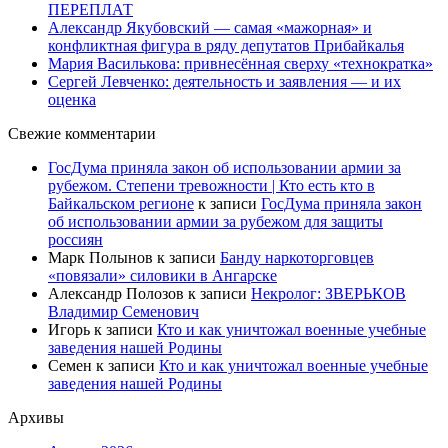
ПЕРЕПЛАТ
Александр Якубовский — самая «мажорная» и
конфликтная фигура в ряду депутатов Прибайкалья
Мария Василькова: привнесённая сверху «технократка»
Сергей Левченко: деятельность и заявления — и их
оценка
Свежие комментарии
ГосДума приняла закон об использовании армии за
рубежом. Степени тревожности | Кто есть кто в
Байкальском регионе
к записи
ГосДума приняла закон
об использовании армии за рубежом для защиты
россиян
Марк Полынов
к записи
Банду наркоторговцев
«повязали» силовики в Ангарске
Александр Полозов
к записи
Некролог: ЗВЕРЬКОВ
Владимир Семенович
Игорь
к записи
Кто и как уничтожал военные учебные
заведения нашей Родины
Семен
к записи
Кто и как уничтожал военные учебные
заведения нашей Родины
Архивы