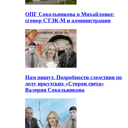
ОПГ Сокольникова в Михайловке:
сговор СТЭК-М и администрации
Нам пишут. Подробности следствия по
делу иркутских «Сторон света»
Валерия Сокольникова