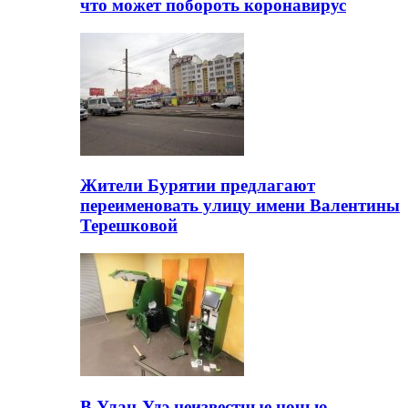
что может побороть коронавирус
Жители Бурятии предлагают
переименовать улицу имени Валентины
Терешковой
В Улан-Удэ неизвестные ночью