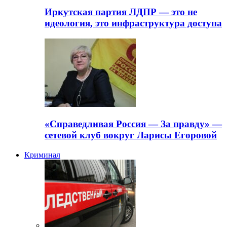
Иркутская партия ЛДПР — это не
идеология, это инфраструктура доступа
«Справедливая Россия — За правду» —
сетевой клуб вокруг Ларисы Егоровой
Криминал