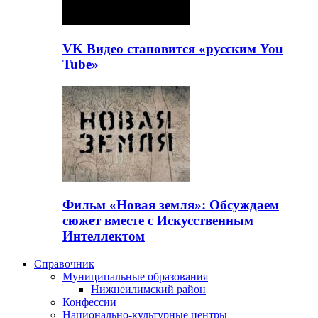
VK Видео становится «русским You
Tube»
Фильм «Новая земля»: Обсуждаем
сюжет вместе с Искусственным
Интеллектом
Справочник
Муниципальные образования
Нижнеилимский район
Конфессии
Национально-культурные центры