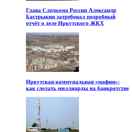
Глава Следкома России Александр
Бастрыкин затребовал подробный
отчёт о деле Иркутского ЖКХ
Иркутская коммунальная «мафия»:
как сделать миллиарды на банкротстве