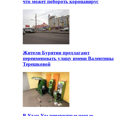
что может побороть коронавирус
Жители Бурятии предлагают
переименовать улицу имени Валентины
Терешковой
В Улан-Удэ неизвестные ночью