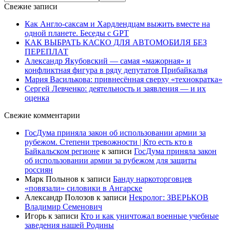
Свежие записи
Как Англо-саксам и Хардлендцам выжить вместе на
одной планете. Беседы с GPT
КАК ВЫБРАТЬ КАСКО ДЛЯ АВТОМОБИЛЯ БЕЗ
ПЕРЕПЛАТ
Александр Якубовский — самая «мажорная» и
конфликтная фигура в ряду депутатов Прибайкалья
Мария Василькова: привнесённая сверху «технократка»
Сергей Левченко: деятельность и заявления — и их
оценка
Свежие комментарии
ГосДума приняла закон об использовании армии за
рубежом. Степени тревожности | Кто есть кто в
Байкальском регионе
к записи
ГосДума приняла закон
об использовании армии за рубежом для защиты
россиян
Марк Полынов
к записи
Банду наркоторговцев
«повязали» силовики в Ангарске
Александр Полозов
к записи
Некролог: ЗВЕРЬКОВ
Владимир Семенович
Игорь
к записи
Кто и как уничтожал военные учебные
заведения нашей Родины