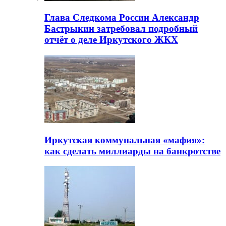
Глава Следкома России Александр
Бастрыкин затребовал подробный
отчёт о деле Иркутского ЖКХ
Иркутская коммунальная «мафия»:
как сделать миллиарды на банкротстве