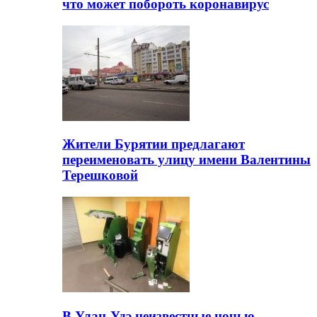
что может побороть коронавирус
Жители Бурятии предлагают
переименовать улицу имени Валентины
Терешковой
В Улан-Удэ неизвестные ночью