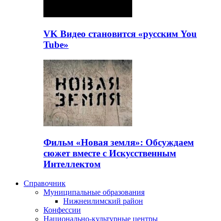
VK Видео становится «русским You
Tube»
Фильм «Новая земля»: Обсуждаем
сюжет вместе с Искусственным
Интеллектом
Справочник
Муниципальные образования
Нижнеилимский район
Конфессии
Национально-культурные центры