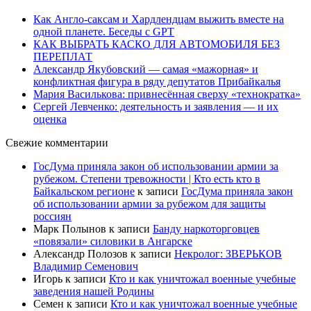
Как Англо-саксам и Хардлендцам выжить вместе на
одной планете. Беседы с GPT
КАК ВЫБРАТЬ КАСКО ДЛЯ АВТОМОБИЛЯ БЕЗ
ПЕРЕПЛАТ
Александр Якубовский — самая «мажорная» и
конфликтная фигура в ряду депутатов Прибайкалья
Мария Василькова: привнесённая сверху «технократка»
Сергей Левченко: деятельность и заявления — и их
оценка
Свежие комментарии
ГосДума приняла закон об использовании армии за
рубежом. Степени тревожности | Кто есть кто в
Байкальском регионе
к записи
ГосДума приняла закон
об использовании армии за рубежом для защиты
россиян
Марк Полынов
к записи
Банду наркоторговцев
«повязали» силовики в Ангарске
Александр Полозов
к записи
Некролог: ЗВЕРЬКОВ
Владимир Семенович
Игорь
к записи
Кто и как уничтожал военные учебные
заведения нашей Родины
Семен
к записи
Кто и как уничтожал военные учебные