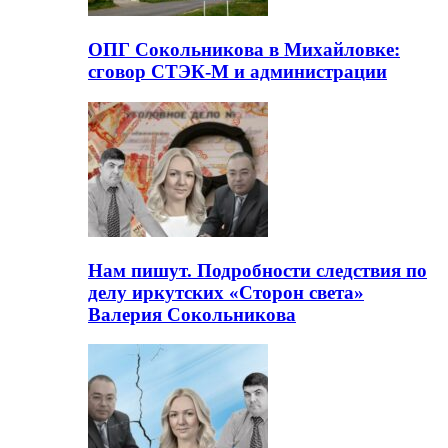
ОПГ Сокольникова в Михайловке:
сговор СТЭК-М и администрации
Нам пишут. Подробности следствия по
делу иркутских «Сторон света»
Валерия Сокольникова