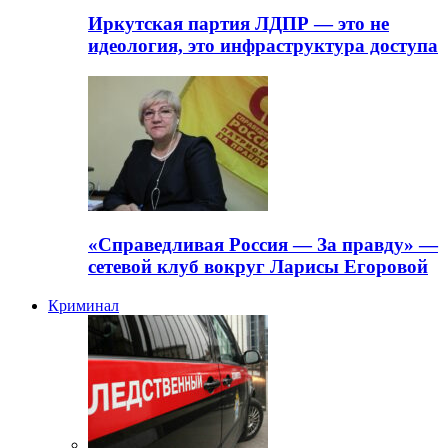
Иркутская партия ЛДПР — это не
идеология, это инфраструктура доступа
«Справедливая Россия — За правду» —
сетевой клуб вокруг Ларисы Егоровой
Криминал