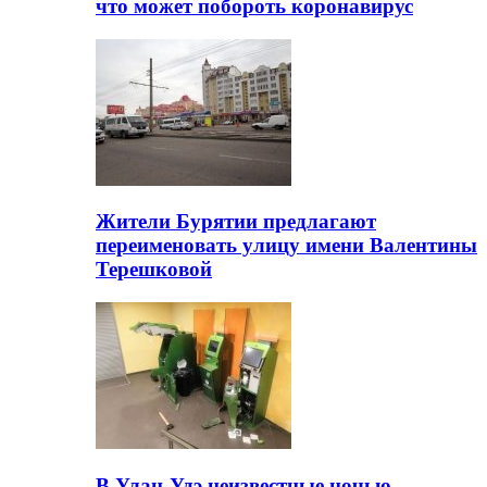
что может побороть коронавирус
Жители Бурятии предлагают
переименовать улицу имени Валентины
Терешковой
В Улан-Удэ неизвестные ночью