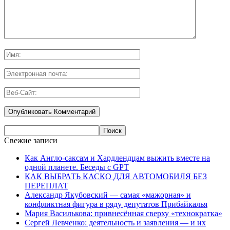
Свежие записи
Как Англо-саксам и Хардлендцам выжить вместе на
одной планете. Беседы с GPT
КАК ВЫБРАТЬ КАСКО ДЛЯ АВТОМОБИЛЯ БЕЗ
ПЕРЕПЛАТ
Александр Якубовский — самая «мажорная» и
конфликтная фигура в ряду депутатов Прибайкалья
Мария Василькова: привнесённая сверху «технократка»
Сергей Левченко: деятельность и заявления — и их