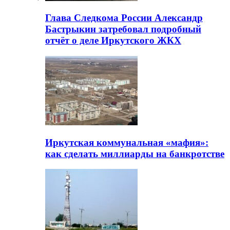
Глава Следкома России Александр
Бастрыкин затребовал подробный
отчёт о деле Иркутского ЖКХ
Иркутская коммунальная «мафия»:
как сделать миллиарды на банкротстве