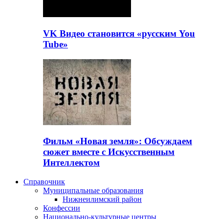
VK Видео становится «русским You
Tube»
Фильм «Новая земля»: Обсуждаем
сюжет вместе с Искусственным
Интеллектом
Справочник
Муниципальные образования
Нижнеилимский район
Конфессии
Национально-культурные центры