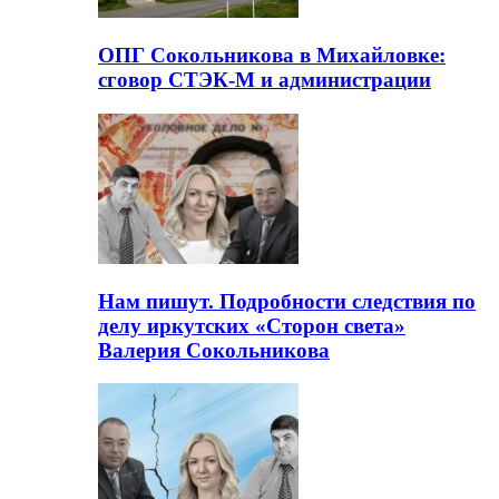
ОПГ Сокольникова в Михайловке:
сговор СТЭК-М и администрации
Нам пишут. Подробности следствия по
делу иркутских «Сторон света»
Валерия Сокольникова