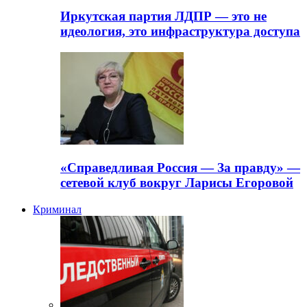
Иркутская партия ЛДПР — это не
идеология, это инфраструктура доступа
«Справедливая Россия — За правду» —
сетевой клуб вокруг Ларисы Егоровой
Криминал