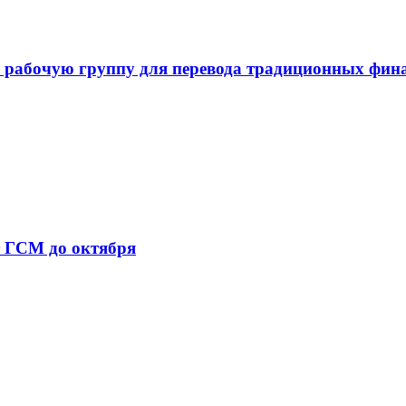
 рабочую группу для перевода традиционных фин
т ГСМ до октября