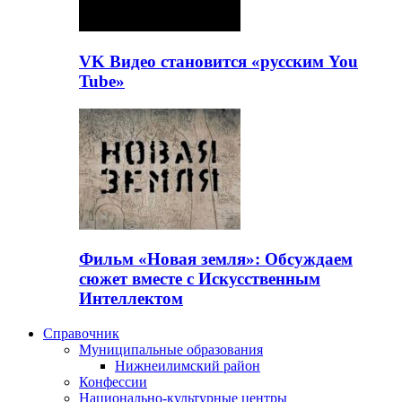
VK Видео становится «русским You
Tube»
Фильм «Новая земля»: Обсуждаем
сюжет вместе с Искусственным
Интеллектом
Справочник
Муниципальные образования
Нижнеилимский район
Конфессии
Национально-культурные центры