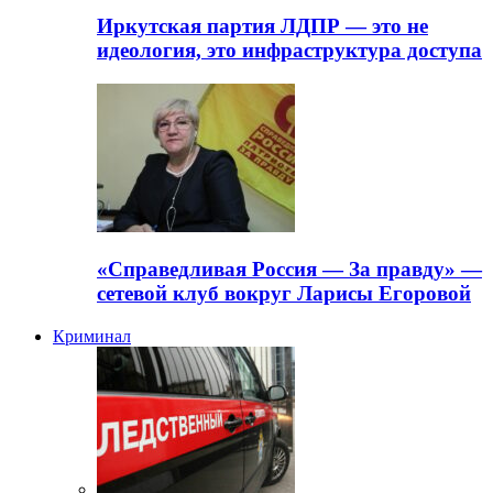
Иркутская партия ЛДПР — это не
идеология, это инфраструктура доступа
«Справедливая Россия — За правду» —
сетевой клуб вокруг Ларисы Егоровой
Криминал