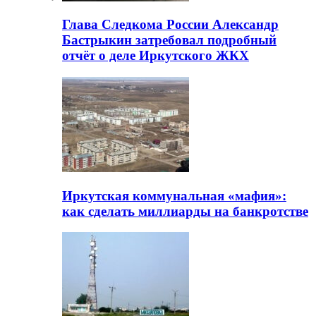
Глава Следкома России Александр
Бастрыкин затребовал подробный
отчёт о деле Иркутского ЖКХ
Иркутская коммунальная «мафия»:
как сделать миллиарды на банкротстве