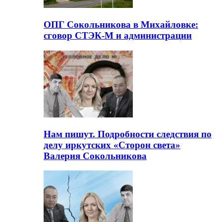
ОПГ Сокольникова в Михайловке:
сговор СТЭК-М и администрации
Нам пишут. Подробности следствия по
делу иркутских «Сторон света»
Валерия Сокольникова