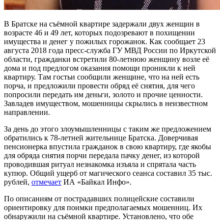
В Братске на съёмной квартире задержали двух женщин в
возрасте 46 и 49 лет, которых подозревают в похищении
имущества и денег у пожилых горожанок. Как сообщает 23
августа 2018 года пресс-служба ГУ МВД России по Иркутской
области, гражданки встретили 80-летнюю женщину возле её
дома и под предлогом оказания помощи проникли к ней
квартиру. Там гостьи сообщили женщине, что на ней есть
порча, и предложили провести обряд её снятия, для чего
попросили передать им деньги, золото и прочие ценности.
Завладев имуществом, мошенницы скрылись в неизвестном
направлении.
За день до этого злоумышленницы с таким же предложением
обратились к 78-летней жительнице Братска. Доверчивая
пенсионерка впустила гражданок в свою квартиру, где якобы
для обряда снятия порчи передала пачку денег, из которой
проводившая ритуал незнакомка изъяла и спрятала часть
купюр. Общий ущерб от магического сеанса составил 35 тыс.
рублей,
отмечает
ИА «Байкал Инфо».
По описаниям от пострадавших полицейские составили
ориентировку для поимки предполагаемых мошенниц. Их
обнаружили на съёмной квартире. Установлено, что обе