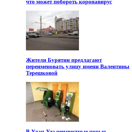
что может побороть коронавирус
Жители Бурятии предлагают
переименовать улицу имени Валентины
Терешковой
В Улан-Удэ неизвестные ночью