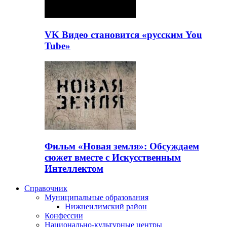
VK Видео становится «русским You
Tube»
Фильм «Новая земля»: Обсуждаем
сюжет вместе с Искусственным
Интеллектом
Справочник
Муниципальные образования
Нижнеилимский район
Конфессии
Национально-культурные центры