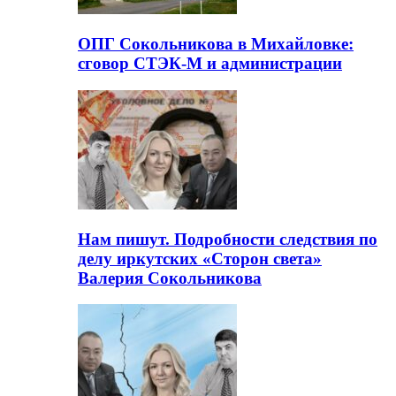
ОПГ Сокольникова в Михайловке:
сговор СТЭК-М и администрации
Нам пишут. Подробности следствия по
делу иркутских «Сторон света»
Валерия Сокольникова