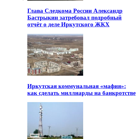
Глава Следкома России Александр
Бастрыкин затребовал подробный
отчёт о деле Иркутского ЖКХ
Иркутская коммунальная «мафия»:
как сделать миллиарды на банкротстве