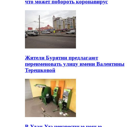
что может побороть коронавирус
Жители Бурятии предлагают
переименовать улицу имени Валентины
Терешковой
В Улан-Удэ неизвестные ночью