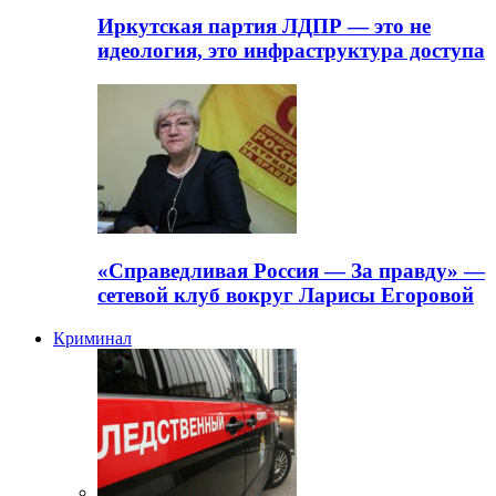
Иркутская партия ЛДПР — это не
идеология, это инфраструктура доступа
«Справедливая Россия — За правду» —
сетевой клуб вокруг Ларисы Егоровой
Криминал