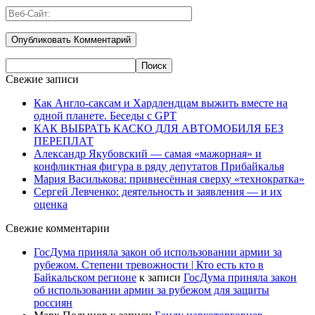
Свежие записи
Как Англо-саксам и Хардлендцам выжить вместе на
одной планете. Беседы с GPT
КАК ВЫБРАТЬ КАСКО ДЛЯ АВТОМОБИЛЯ БЕЗ
ПЕРЕПЛАТ
Александр Якубовский — самая «мажорная» и
конфликтная фигура в ряду депутатов Прибайкалья
Мария Василькова: привнесённая сверху «технократка»
Сергей Левченко: деятельность и заявления — и их
оценка
Свежие комментарии
ГосДума приняла закон об использовании армии за
рубежом. Степени тревожности | Кто есть кто в
Байкальском регионе
к записи
ГосДума приняла закон
об использовании армии за рубежом для защиты
россиян