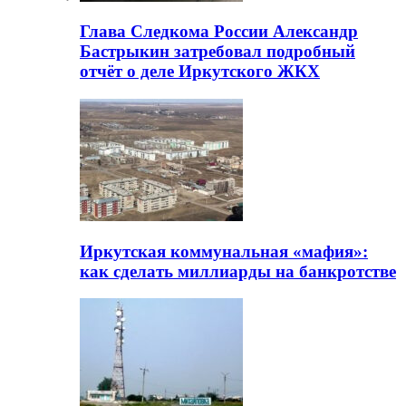
Глава Следкома России Александр
Бастрыкин затребовал подробный
отчёт о деле Иркутского ЖКХ
Иркутская коммунальная «мафия»:
как сделать миллиарды на банкротстве