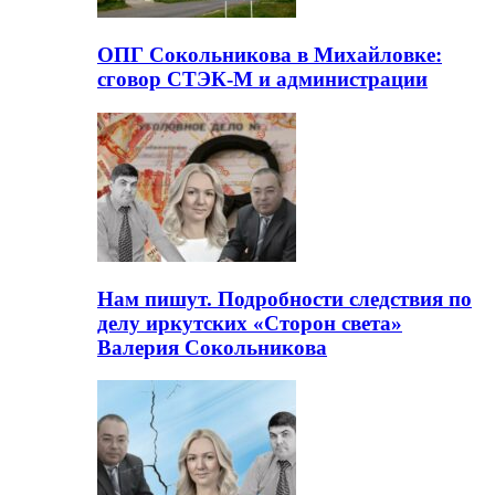
ОПГ Сокольникова в Михайловке:
сговор СТЭК-М и администрации
Нам пишут. Подробности следствия по
делу иркутских «Сторон света»
Валерия Сокольникова