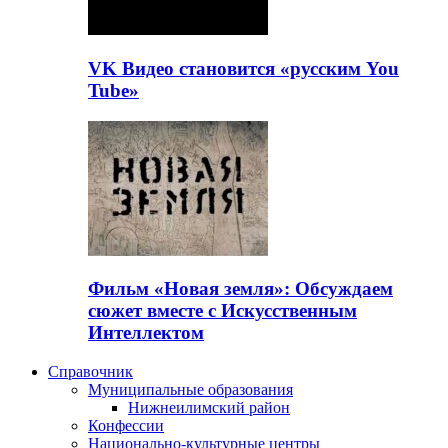
VK Видео становится «русским You
Tube»
Фильм «Новая земля»: Обсуждаем
сюжет вместе с Искусственным
Интеллектом
Справочник
Муниципальные образования
Нижнеилимский район
Конфессии
Национально-культурные центры