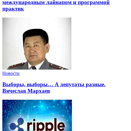
международным лайнапом и программой
практик
Новости
Выборы, выборы… А депутаты разные.
Вячеслав Мархаев