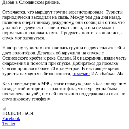
Дабан в Слюдянском районе.
Отмечается, что маршрут группа зарегистрировала. Туристы
периодически выходили на связь. Между тем два дня назад,
позвонив оперативному дежурному, они сообщили о том, что
у одной из девушек начали отекать ноги, и она не может
нормально продолжать путь. Продукты почти закончились, а
спуск мог затянуться.
Навстречу туристам отправилась группа из двух спасателей и
двух волонтёров. Девушек обнаружили на спуске с
Осиновского хребта к реке Солзан. Их накормили, взяли часть
снаряжения и помогли при спуске. Добираться до посёлка
Солзан пришлось более 20 километров. В настоящее время
туристы находятся в безопасности,
отмечает
ИА «Байкал 24».
Как подчеркнули в МЧС, значительную роль в благополучном
исходе этой истории сыграл тот факт, что тургруппа была
поставлена на учёт, и с ней постоянно поддерживали связь по
спутниковому телефону.
ПОДЕЛИТЬСЯ
Facebook
Twitter