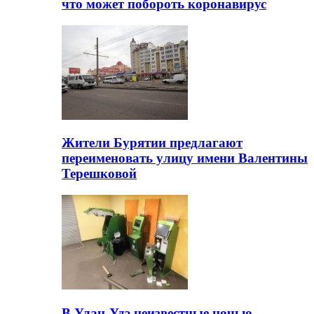
что может побороть коронавирус
Жители Бурятии предлагают
переименовать улицу имени Валентины
Терешковой
В Улан-Удэ неизвестные ночью