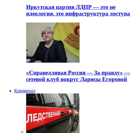
Иркутская партия ЛДПР — это не
идеология, это инфраструктура доступа
«Справедливая Россия — За правду» —
сетевой клуб вокруг Ларисы Егоровой
Криминал